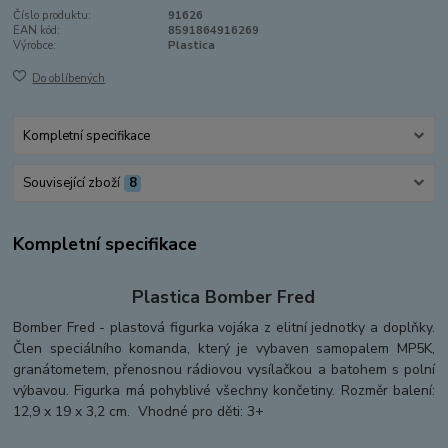
Číslo produktu:
91626
EAN kód:
8591864916269
Výrobce:
Plastica
Do oblíbených
Kompletní specifikace
Související zboží
8
Kompletní specifikace
Plastica Bomber Fred
Bomber Fred - plastová figurka vojáka z elitní jednotky a doplňky.
Člen speciálního komanda, který je vybaven samopalem MP5K,
granátometem, přenosnou rádiovou vysílačkou a batohem s polní
výbavou. Figurka má pohyblivé všechny končetiny. Rozměr balení:
12,9 x 19 x 3,2 cm. Vhodné pro děti: 3+