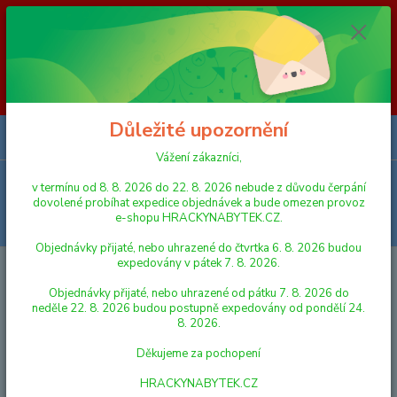
Vážení zákazníci, v termínu od 8. 8. 2026 do 23. 8. 2026 nebude z
důvodu čerpání dovolené probíhat expedice objednávek a bude omezen
provoz e-shopu HRACKYNABYTEK.CZ. Objednávky přijaté, nebo
uhrazené do čtvrtka 6. 8. 2026 budou expedovány v pátek 7. 8. 2026.
Objednávky přijaté, nebo uhrazené od pátku 7. 8. 2026 do neděle 23. 8.
2026 budou postupně expedovány od pondělí 24. 8. 2026. Děkujeme za
pochopení HRACKYNABYTEK.CZ
Důležité upozornění
0
ks
za
0,00 Kč
Vážení zákazníci,
Menu
v termínu od 8. 8. 2026 do 22. 8. 2026 nebude z důvodu čerpání
dovolené probíhat expedice objednávek a bude omezen provoz
e-shopu HRACKYNABYTEK.CZ.
Hledat
Objednávky přijaté, nebo uhrazené do čtvrtka 6. 8. 2026 budou
expedovány v pátek 7. 8. 2026.
Úvod
FIGURKY A ZVÍŘÁTKA
VOJÁCI, RYTÍŘI, INDIÁNI
Plastica
Bomber Fred
Objednávky přijaté, nebo uhrazené od pátku 7. 8. 2026 do
neděle 22. 8. 2026 budou postupně expedovány od pondělí 24.
Plastica Bomber Fred
8. 2026.
Děkujeme za pochopení
HRACKYNABYTEK.CZ