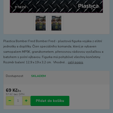
Plastica Bomber Fred Bomber Fred - plastová figurka vojáka z elitní
jednotky a doplňky. Člen speciálního komanda, který je vybaven
samopalem MP5K, granátometem, přenosnou rádiovou vysílačkou a
batohem s polní výbavou. Figurka má pohyblivé všechny končetiny.
Rozměr balení: 12,9 x 19 x 3,2 cm. Vhodné...
celý popis
Dostupnost
SKLADEM
69 Kč
/
ks
57 Kč
bez DPH
Přidat do košíku