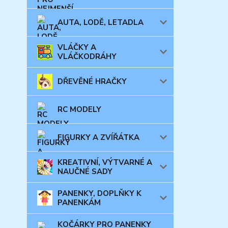
AUTA, LODĚ, LETADLA
VLÁČKY A
VLÁČKODRÁHY
DŘEVĚNÉ HRAČKY
RC MODELY
FIGURKY A ZVÍŘÁTKA
KREATIVNÍ, VÝTVARNÉ A
NAUČNÉ SADY
PANENKY, DOPLŇKY K
PANENKÁM
KOČÁRKY PRO PANENKY