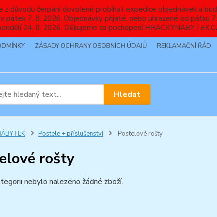
nebude z důvodu čerpání dovolené probíhat expedice objednávek
 v pátek 7. 8. 2026. Objednávky přijaté, nebo uhrazené od pátku
pondělí 24. 8. 2026. Děkujeme za pochopení HRACKYNABYTEK.C
ODMÍNKY
ZÁSADY OCHRANY OSOBNÍCH ÚDAJŮ
REKLAMAČNÍ ŘÁD
Hledat
NÁBYTEK
Postele + příslušenství
Postelové rošty
elové rošty
tegorii nebylo nalezeno žádné zboží.