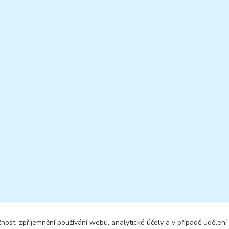
čnost, zpříjemnění používání webu, analytické účely a v případě udělení