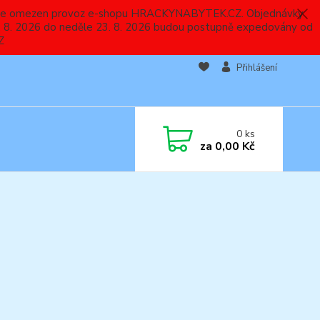
 a bude omezen provoz e-shopu HRACKYNABYTEK.CZ. Objednávky
 7. 8. 2026 do neděle 23. 8. 2026 budou postupně expedovány od
Z
Přihlášení
0
ks
za
0,00 Kč