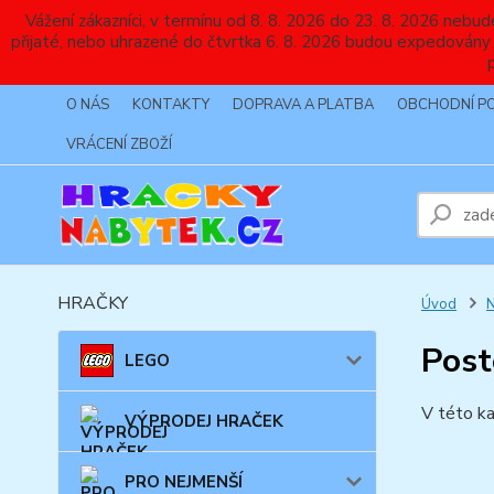
Vážení zákazníci, v termínu od 8. 8. 2026 do 23. 8. 2026 
přijaté, nebo uhrazené do čtvrtka 6. 8. 2026 budou expedovány
O NÁS
KONTAKTY
DOPRAVA A PLATBA
OBCHODNÍ P
VRÁCENÍ ZBOŽÍ
HRAČKY
Úvod
Post
LEGO
V této ka
VÝPRODEJ HRAČEK
PRO NEJMENŠÍ