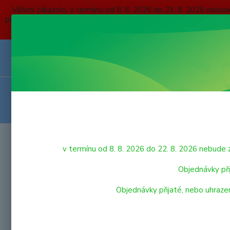
Vážení zákazníci, v termínu od 8. 8. 2026 do 23. 8. 2026 
přijaté, nebo uhrazené do čtvrtka 6. 8. 2026 budou expedovány
O NÁS
KONTAKTY
DOPRAVA A PLATBA
OBCHODNÍ P
VRÁCENÍ ZBOŽÍ
HRAČKY
Úvod
v termínu od 8. 8. 2026 do 22. 8. 2026 nebu
Holč
LEGO
Objednávky při
Objednávky přijaté, nebo uhraze
VÝPRODEJ HRAČEK
Nejnově
PRO NEJMENŠÍ
Zobrazuji 