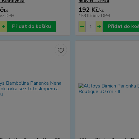
 - Blondýnka
mluvící - Zrzka
č
192 Kč
/
ks
/
ks
ez DPH
159 Kč
bez DPH
Přidat do košíku
Přidat do ko