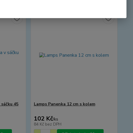
 sáčku 45
Lamps Panenka 12 cm s kolem
102 Kč
/
ks
84 Kč
bez DPH