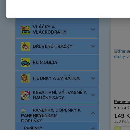
AUTA, LODĚ, LETADLA
VLÁČKY A
VLÁČKODRÁHY
DŘEVĚNÉ HRAČKY
RC MODELY
FIGURKY A ZVÍŘÁTKA
KREATIVNÍ, VÝTVARNÉ A
NAUČNÉ SADY
Panenka
v krabič
PANENKY, DOPLŇKY K
149 K
PANENKÁM
123 Kč
b
PANENKY