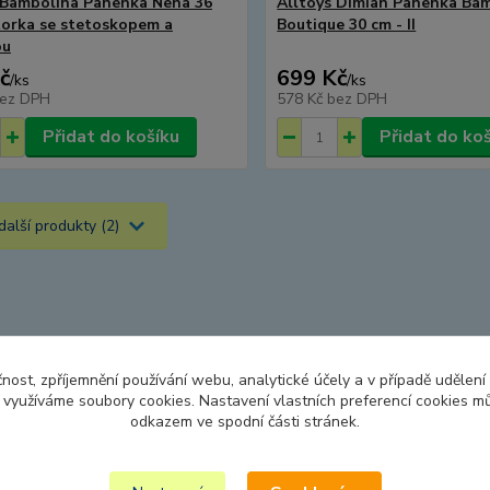
 Bambolína Panenka Nena 36
Alltoys Dimian Panenka Ba
orka se stetoskopem a
Boutique 30 cm - II
ou
č
699 Kč
/
ks
/
ks
ez DPH
578 Kč
bez DPH
Přidat do košíku
Přidat do ko
další produkty (2)
čnost, zpříjemnění používání webu, analytické účely a v případě udělení
y využíváme soubory cookies. Nastavení vlastních preferencí cookies mů
odkazem ve spodní části stránek.