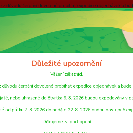
nebude z důvodu čerpání dovolené probíhat expedice objednávek
 v pátek 7. 8. 2026. Objednávky přijaté, nebo uhrazené od pátku
pondělí 24. 8. 2026. Děkujeme za pochopení HRACKYNABYTEK.C
ODMÍNKY
ZÁSADY OCHRANY OSOBNÍCH ÚDAJŮ
REKLAMAČNÍ ŘÁD
Hledat
Důležité upozornění
Vážení zákazníci,
PANENKY, DOPLŇKY K PANENKÁM
PANENKY
Holčičky
de z důvodu čerpání dovolené probíhat expedice objednávek a 
ičky
jaté, nebo uhrazené do čtvrtka 6. 8. 2026 budou expedovány v pá
né od pátku 7. 8. 2026 do neděle 22. 8. 2026 budou postupně ex
jší
Nejlevnější
Nejdražší
Děkujeme za pochopení
1-15 z 17