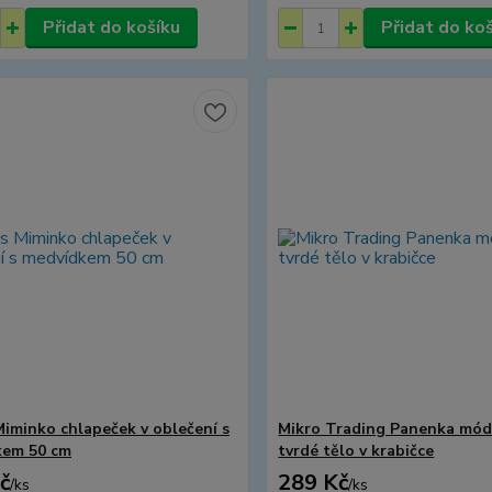
Přidat do košíku
Přidat do ko
iminko chlapeček v oblečení s
Mikro Trading Panenka mód
kem 50 cm
tvrdé tělo v krabičce
č
289 Kč
/
ks
/
ks