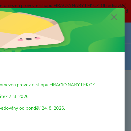
 a bude omezen provoz e-shopu HRACKYNABYTEK.CZ. Objednávky
 7. 8. 2026 do neděle 23. 8. 2026 budou postupně expedovány od
Z
Přihlášení
0
ks
za
0,00 Kč
bude omezen provoz e-shopu HRACKYNABYTEK.CZ.
tek 7. 8. 2026.
pedovány od pondělí 24. 8. 2026.
strana
z 2
další