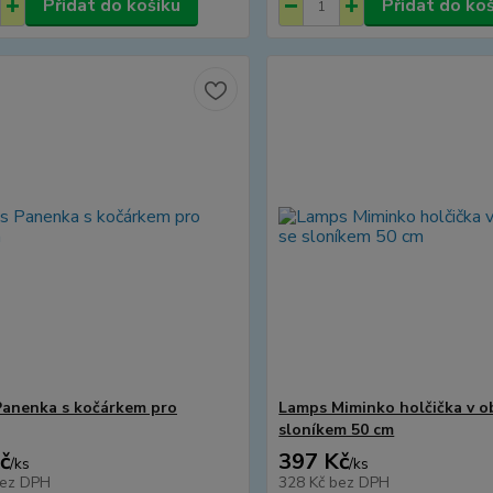
Přidat do košíku
Přidat do ko
anenka s kočárkem pro
Lamps Miminko holčička v o
sloníkem 50 cm
č
397 Kč
/
ks
/
ks
ez DPH
328 Kč
bez DPH