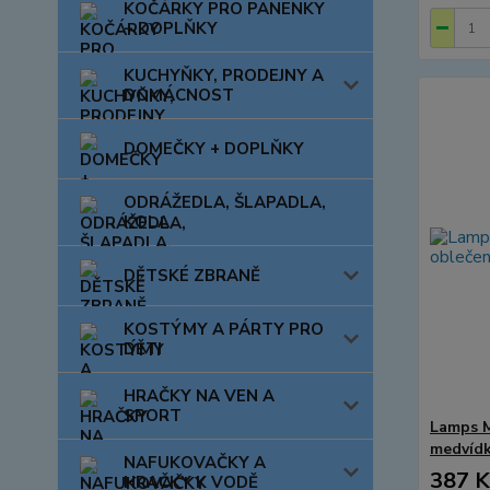
KOČÁRKY PRO PANENKY
+ DOPLŇKY
KUCHYŇKY, PRODEJNY A
DOMÁCNOST
DOMEČKY + DOPLŇKY
ODRÁŽEDLA, ŠLAPADLA,
KOLA
DĚTSKÉ ZBRANĚ
KOSTÝMY A PÁRTY PRO
DĚTI
HRAČKY NA VEN A
SPORT
Lamps M
medvíd
NAFUKOVAČKY A
387 K
HRAČKY K VODĚ