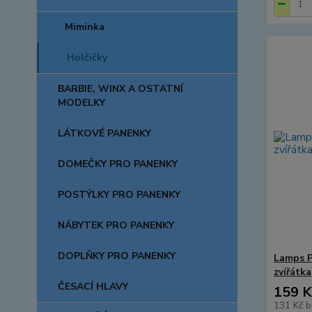
Miminka
Holčičky
BARBIE, WINX A OSTATNÍ
MODELKY
LÁTKOVÉ PANENKY
DOMEČKY PRO PANENKY
POSTÝLKY PRO PANENKY
NÁBYTEK PRO PANENKY
DOPLŇKY PRO PANENKY
Lamps P
zvířátka
ČESACÍ HLAVY
159 K
131 Kč
b