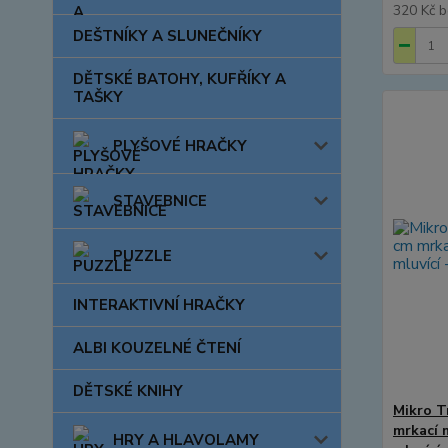
320 Kč
b
DEŠTNÍKY A SLUNEČNÍKY
DĚTSKÉ BATOHY, KUFŘÍKY A
TAŠKY
PLYŠOVÉ HRAČKY
STAVEBNICE
PUZZLE
INTERAKTIVNÍ HRAČKY
ALBI KOUZELNÉ ČTENÍ
DĚTSKÉ KNIHY
Mikro T
mrkací 
HRY A HLAVOLAMY