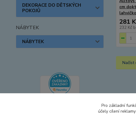
Alltoys
DEKORACE DO DĚTSKÝCH
cm dokt
POKOJŮ
lahvičk
281 K
NÁBYTEK
232 Kč
b
NÁBYTEK
Načíst 
Pro základní funk
účely cílení reklam