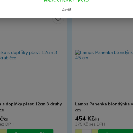
HRACKYNABYTEK.CZ
Zavřít
 s doplňky plast 12cm 3 druhy
Lamps Panenka blondýnka v
ce
cm
č
454 Kč
/
ks
/
ks
ez DPH
375 Kč
bez DPH