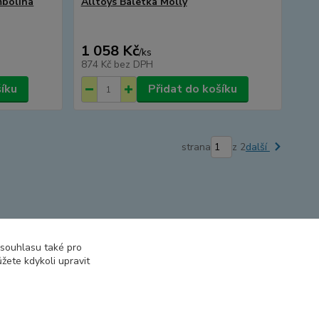
mbolina
Alltoys Baletka Molly
1 058 Kč
/
ks
874 Kč
bez DPH
šíku
Přidat do košíku
strana
z 2
další
 souhlasu také pro
žete kdykoli upravit