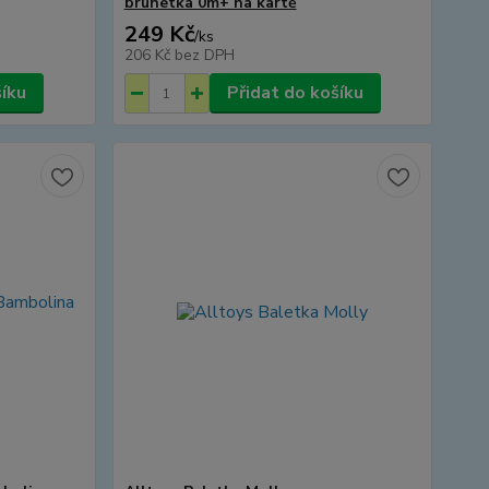
brunetka 0m+ na kartě
249 Kč
/
ks
206 Kč
bez DPH
šíku
Přidat do košíku