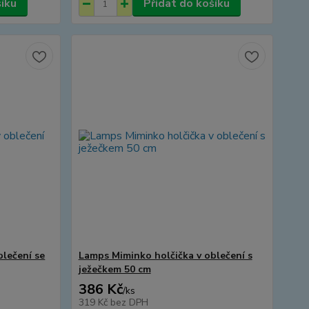
šíku
Přidat do košíku
blečení se
Lamps Miminko holčička v oblečení s
ježečkem 50 cm
386 Kč
/
ks
319 Kč
bez DPH