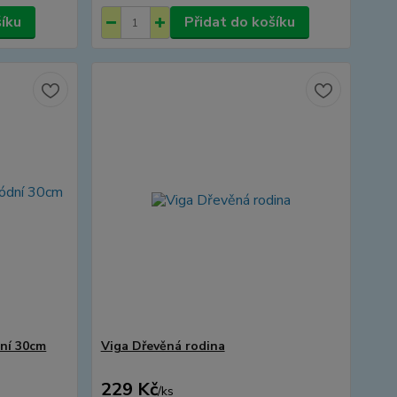
šíku
Přidat do košíku
ní 30cm
Viga Dřevěná rodina
229 Kč
/
ks