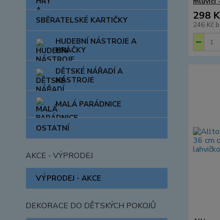
mluvící
298 K
SBĚRATELSKÉ KARTIČKY
246 Kč
b
HUDEBNÍ NÁSTROJE A
HRAČKY
DĚTSKÉ NÁŘADÍ A
NÁSTROJE
MALÁ PARÁDNICE
OSTATNÍ
AKCE - VÝPRODEJ
VÝPRODEJ - AKCE
DEKORACE DO DĚTSKÝCH POKOJŮ