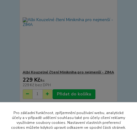
Albi Kouzelné čtení Minikniha pro nejmenší - ZIMA
229 Kč
/
ks
229 Kč
bez DPH
Přidat do košíku
Pro základní funkčnost, zpříjemnění používání webu, analytické
Načíst další produkty (15)
účely a v případě udělení souhlasu také pro účely cílení reklamy
využíváme soubory cookies. Nastavení vlastních preferencí
strana
z 4
další
cookies můžete kdykoli upravit odkazem ve spodní části stránek.