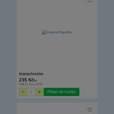
Granna Popelka
235 Kč
/
ks
194 Kč
bez DPH
Přidat do košíku