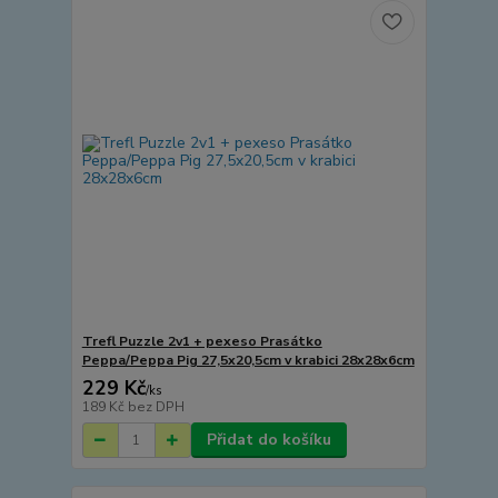
Trefl Puzzle 2v1 + pexeso Prasátko
Peppa/Peppa Pig 27,5x20,5cm v krabici 28x28x6cm
229 Kč
/
ks
189 Kč
bez DPH
Přidat do košíku