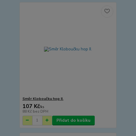
Směr Kloboučku hop II.
107 Kč
/
ks
88 Kč
bez DPH
Přidat do košíku