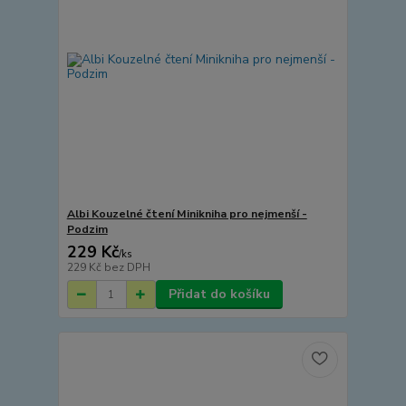
Albi Kouzelné čtení Minikniha pro nejmenší -
Podzim
229 Kč
/
ks
229 Kč
bez DPH
Přidat do košíku