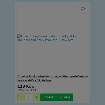
Domino Pojď s námi do pohádky 28ks společenská
hra v krabičce 21x6x3cm
119 Kč
/
ks
98 Kč
bez DPH
Přidat do košíku