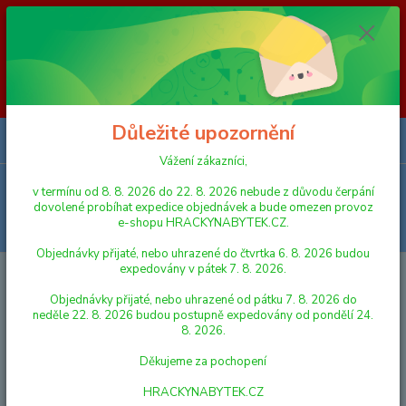
Vážení zákazníci, v termínu od 8. 8. 2026 do 23. 8. 2026 nebude z
důvodu čerpání dovolené probíhat expedice objednávek a bude omezen
provoz e-shopu HRACKYNABYTEK.CZ. Objednávky přijaté, nebo
uhrazené do čtvrtka 6. 8. 2026 budou expedovány v pátek 7. 8. 2026.
Objednávky přijaté, nebo uhrazené od pátku 7. 8. 2026 do neděle 23. 8.
2026 budou postupně expedovány od pondělí 24. 8. 2026. Děkujeme za
pochopení HRACKYNABYTEK.CZ
Důležité upozornění
0
ks
za
0,00 Kč
Vážení zákazníci,
Menu
v termínu od 8. 8. 2026 do 22. 8. 2026 nebude z důvodu čerpání
dovolené probíhat expedice objednávek a bude omezen provoz
e-shopu HRACKYNABYTEK.CZ.
Hledat
Objednávky přijaté, nebo uhrazené do čtvrtka 6. 8. 2026 budou
expedovány v pátek 7. 8. 2026.
Úvod
HRY A HLAVOLAMY
HRY PRO NEJMENŠÍ
Objednávky přijaté, nebo uhrazené od pátku 7. 8. 2026 do
HRY PRO NEJMENŠÍ
neděle 22. 8. 2026 budou postupně expedovány od pondělí 24.
8. 2026.
Nejnovější
Nejlevnější
Nejdražší
Děkujeme za pochopení
HRACKYNABYTEK.CZ
Zobrazuji 1-15 z 50