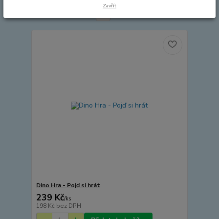
Zavřít
strana
z 4
další
Dino Hra - Pojď si hrát
239 Kč
/
ks
198 Kč
bez DPH