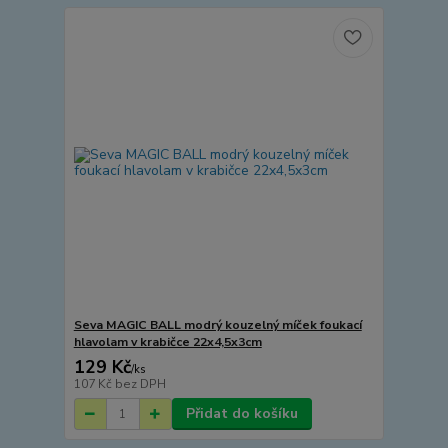
Seva MAGIC BALL modrý kouzelný míček foukací
hlavolam v krabičce 22x4,5x3cm
129 Kč
/
ks
107 Kč
bez DPH
Přidat do košíku