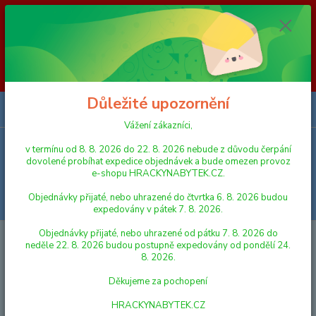
Vážení zákazníci, v termínu od 8. 8. 2026 do 23. 8. 2026 nebude z
důvodu čerpání dovolené probíhat expedice objednávek a bude omezen
provoz e-shopu HRACKYNABYTEK.CZ. Objednávky přijaté, nebo
uhrazené do čtvrtka 6. 8. 2026 budou expedovány v pátek 7. 8. 2026.
Objednávky přijaté, nebo uhrazené od pátku 7. 8. 2026 do neděle 23. 8.
2026 budou postupně expedovány od pondělí 24. 8. 2026. Děkujeme za
pochopení HRACKYNABYTEK.CZ
Důležité upozornění
0
ks
za
0,00 Kč
Vážení zákazníci,
v termínu od 8. 8. 2026 do 22. 8. 2026 nebude z důvodu čerpání
Menu
dovolené probíhat expedice objednávek a bude omezen provoz
e-shopu HRACKYNABYTEK.CZ.
Objednávky přijaté, nebo uhrazené do čtvrtka 6. 8. 2026 budou
Hledat
expedovány v pátek 7. 8. 2026.
Objednávky přijaté, nebo uhrazené od pátku 7. 8. 2026 do
Úvod
HRY A HLAVOLAMY
HRY PRO NEJMENŠÍ
Směr Kloboučku
neděle 22. 8. 2026 budou postupně expedovány od pondělí 24.
hop II.
8. 2026.
Směr Kloboučku hop II.
Děkujeme za pochopení
HRACKYNABYTEK.CZ