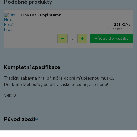
Podobné produkty
Dino Hra - Pojď si hrát
239 Kč
/
ks
198 Kč
bez DPH
Přidat do košíku
Kompletní specifikace
Tradiční zábavná hra, při níž je dobré mít přesnou mušku.
Dostaňte kloboučky do děr a získejte co nejvíce bodů!
Věk: 3+
Původ zboží
Zboží zařazeno v kategoriích