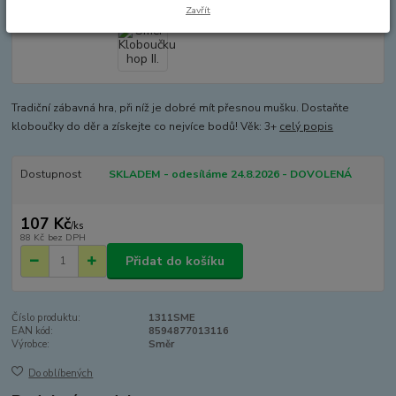
Zavřít
Tradiční zábavná hra, při níž je dobré mít přesnou mušku. Dostaňte
kloboučky do děr a získejte co nejvíce bodů! Věk: 3+
celý popis
Dostupnost
SKLADEM - odesíláme 24.8.2026 - DOVOLENÁ
107 Kč
/
ks
88 Kč
bez DPH
Přidat do košíku
Číslo produktu:
1311SME
EAN kód:
8594877013116
Výrobce:
Směr
Do oblíbených