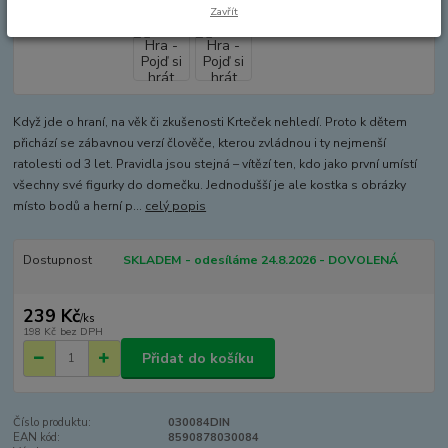
Zavřít
Když jde o hraní, na věk či zkušenosti Krteček nehledí. Proto k dětem
přichází se zábavnou verzí člověče, kterou zvládnou i ty nejmenší
ratolesti od 3 let. Pravidla jsou stejná – vítězí ten, kdo jako první umístí
všechny své figurky do domečku. Jednodušší je ale kostka s obrázky
místo bodů a herní p...
celý popis
Dostupnost
SKLADEM - odesíláme 24.8.2026 - DOVOLENÁ
239 Kč
/
ks
198 Kč
bez DPH
Přidat do košíku
Číslo produktu:
030084DIN
EAN kód:
8590878030084