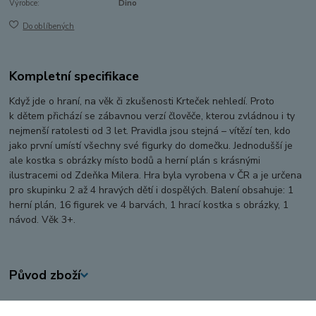
Výrobce:
Dino
Do oblíbených
Kompletní specifikace
Když jde o hraní, na věk či zkušenosti Krteček nehledí. Proto
k dětem přichází se zábavnou verzí člověče, kterou zvládnou i ty
nejmenší ratolesti od 3 let. Pravidla jsou stejná – vítězí ten, kdo
jako první umístí všechny své figurky do domečku. Jednodušší je
ale kostka s obrázky místo bodů a herní plán s krásnými
ilustracemi od Zdeňka Milera. Hra byla vyrobena v ČR a je určena
pro skupinku 2 až 4 hravých dětí i dospělých. Balení obsahuje: 1
herní plán, 16 figurek ve 4 barvách, 1 hrací kostka s obrázky, 1
návod. Věk 3+.
Původ zboží
Zboží zařazeno v kategoriích