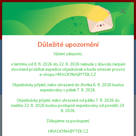
Vážení zákazníci, v termínu od 8. 8. 2026 do 23. 8. 2026 nebude z
důvodu čerpání dovolené probíhat expedice objednávek a bude omezen
provoz e-shopu HRACKYNABYTEK.CZ. Objednávky přijaté, nebo
uhrazené do čtvrtka 6. 8. 2026 budou expedovány v pátek 7. 8. 2026.
Objednávky přijaté, nebo uhrazené od pátku 7. 8. 2026 do neděle 23. 8.
2026 budou postupně expedovány od pondělí 24. 8. 2026. Děkujeme za
pochopení HRACKYNABYTEK.CZ
Důležité upozornění
0
ks
za
0,00 Kč
Vážení zákazníci,
v termínu od 8. 8. 2026 do 22. 8. 2026 nebude z důvodu čerpání
Menu
dovolené probíhat expedice objednávek a bude omezen provoz
e-shopu HRACKYNABYTEK.CZ.
Objednávky přijaté, nebo uhrazené do čtvrtka 6. 8. 2026 budou
Hledat
expedovány v pátek 7. 8. 2026.
Objednávky přijaté, nebo uhrazené od pátku 7. 8. 2026 do
Úvod
HRY A HLAVOLAMY
HRY PRO NEJMENŠÍ
Dino Hra - Pojď si
neděle 22. 8. 2026 budou postupně expedovány od pondělí 24.
hrát
8. 2026.
Dino Hra - Pojď si hrát
Děkujeme za pochopení
HRACKYNABYTEK.CZ