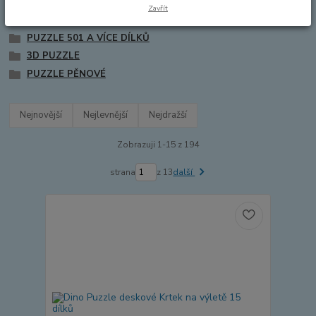
PUZZLE DO 99 DÍLKŮ
Zavřít
PUZZLE 100 AŽ 500 DÍLKŮ
PUZZLE 501 A VÍCE DÍLKŮ
3D PUZZLE
PUZZLE PĚNOVÉ
Nejnovější
Nejlevnější
Nejdražší
Zobrazuji 1-15 z 194
strana
z 13
další