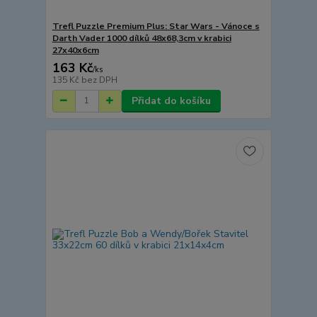
Trefl Puzzle Premium Plus: Star Wars - Vánoce s
Darth Vader 1000 dílků 48x68,3cm v krabici
27x40x6cm
163 Kč
/
ks
135 Kč
bez DPH
Přidat do košíku