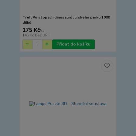
Trefl Po stopách dinosaurů Jurského parku 1000
dílků
175 Kč
/
ks
145 Kč
bez DPH
Přidat do košíku