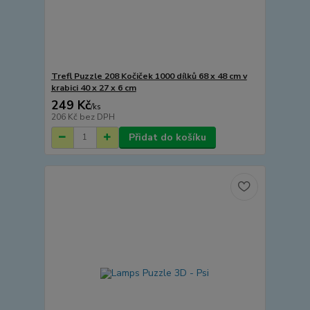
Trefl Puzzle 208 Kočiček 1000 dílků 68 x 48 cm v
krabici 40 x 27 x 6 cm
249 Kč
/
ks
206 Kč
bez DPH
Přidat do košíku