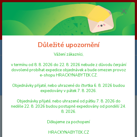
Vážení zákazníci, v termínu od 8. 8. 2026 do 23. 8. 2026 nebude z
důvodu čerpání dovolené probíhat expedice objednávek a bude omezen
provoz e-shopu HRACKYNABYTEK.CZ. Objednávky přijaté, nebo
uhrazené do čtvrtka 6. 8. 2026 budou expedovány v pátek 7. 8. 2026.
Objednávky přijaté, nebo uhrazené od pátku 7. 8. 2026 do neděle 23. 8.
2026 budou postupně expedovány od pondělí 24. 8. 2026. Děkujeme za
pochopení HRACKYNABYTEK.CZ
Důležité upozornění
0
ks
za
0,00 Kč
Vážení zákazníci,
v termínu od 8. 8. 2026 do 22. 8. 2026 nebude z důvodu čerpání
Menu
dovolené probíhat expedice objednávek a bude omezen provoz
e-shopu HRACKYNABYTEK.CZ.
Objednávky přijaté, nebo uhrazené do čtvrtka 6. 8. 2026 budou
Hledat
expedovány v pátek 7. 8. 2026.
Objednávky přijaté, nebo uhrazené od pátku 7. 8. 2026 do
Úvod
PUZZLE
neděle 22. 8. 2026 budou postupně expedovány od pondělí 24.
8. 2026.
PUZZLE
Děkujeme za pochopení
PUZZLE PRO NEJMENŠÍ
HRACKYNABYTEK.CZ