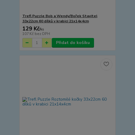
Trefl Puzzle Bob a Wendy/Bořek Stavitel
33x22cm 60 dílků v krabici 21x14x4cm
129 Kč
/
ks
107 Kč
bez DPH
Přidat do košíku