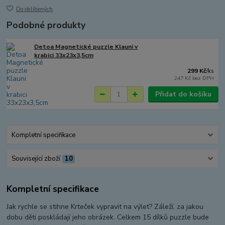
Do oblíbených
Podobné produkty
Detoa Magnetické puzzle Klauni v
krabici 33x23x3,5cm
299 Kč
/
ks
247 Kč
bez DPH
Přidat do košíku
Kompletní specifikace
Související zboží
10
Kompletní specifikace
Jak rychle se stihne Krteček vypravit na výlet? Záleží, za jakou
dobu děti poskládají jeho obrázek. Celkem 15 dílků puzzle bude