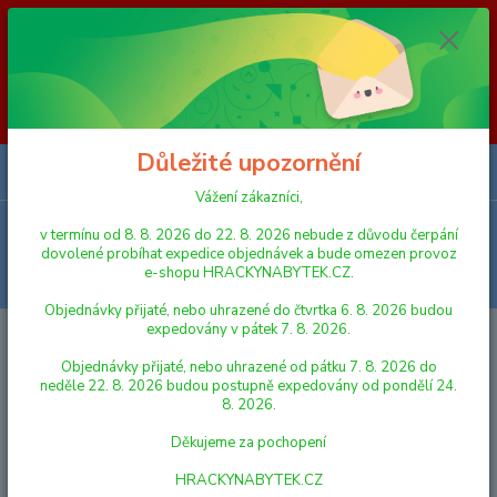
Vážení zákazníci, v termínu od 8. 8. 2026 do 23. 8. 2026 nebude z
důvodu čerpání dovolené probíhat expedice objednávek a bude omezen
provoz e-shopu HRACKYNABYTEK.CZ. Objednávky přijaté, nebo
uhrazené do čtvrtka 6. 8. 2026 budou expedovány v pátek 7. 8. 2026.
Objednávky přijaté, nebo uhrazené od pátku 7. 8. 2026 do neděle 23. 8.
2026 budou postupně expedovány od pondělí 24. 8. 2026. Děkujeme za
pochopení HRACKYNABYTEK.CZ
Důležité upozornění
0
ks
za
0,00 Kč
Vážení zákazníci,
Menu
v termínu od 8. 8. 2026 do 22. 8. 2026 nebude z důvodu čerpání
dovolené probíhat expedice objednávek a bude omezen provoz
e-shopu HRACKYNABYTEK.CZ.
Hledat
Objednávky přijaté, nebo uhrazené do čtvrtka 6. 8. 2026 budou
expedovány v pátek 7. 8. 2026.
Úvod
PUZZLE
Dino Puzzle deskové Krtek na výletě 15 dílků
Objednávky přijaté, nebo uhrazené od pátku 7. 8. 2026 do
Dino Puzzle deskové Krtek na
neděle 22. 8. 2026 budou postupně expedovány od pondělí 24.
8. 2026.
výletě 15 dílků
Děkujeme za pochopení
HRACKYNABYTEK.CZ