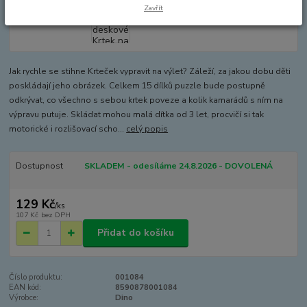
Zavřít
Jak rychle se stihne Krteček vypravit na výlet? Záleží, za jakou dobu děti
poskládají jeho obrázek. Celkem 15 dílků puzzle bude postupně
odkrývat, co všechno s sebou krtek poveze a kolik kamarádů s ním na
výpravu putuje. Skládat mohou malá dítka od 3 let, procvičí si tak
motorické i rozlišovací scho...
celý popis
Dostupnost
SKLADEM - odesíláme 24.8.2026 - DOVOLENÁ
129 Kč
/
ks
107 Kč
bez DPH
Přidat do košíku
Číslo produktu:
001084
EAN kód:
8590878001084
Výrobce:
Dino