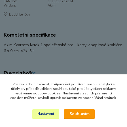
EAN kód:
8595038702894
Výrobce:
Akim
Do oblíbených
Kompletní specifikace
Akim Kvarteto Krtek 1 společenská hra - karty v papírové krabičce
6 x 9 cm. Věk: 3+
Původ zboží
Pro základní funkčnost, zpříjemnění používání webu, analytické
Zboží zařazeno v kategoriích
účely a v případě udělení souhlasu také pro účely cílení reklamy
využíváme soubory cookies. Nastavení vlastních preferencí
HRY A HLAVOLAMY
cookies můžete kdykoli upravit odkazem ve spodní části stránek.
KARTY A KARETNÍ HRY
Souhlasím
Nastavení