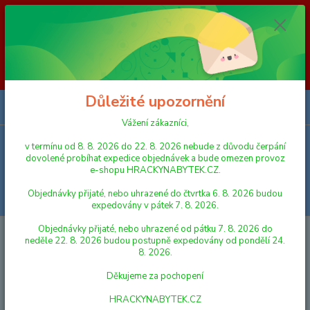
Vážení zákazníci, v termínu od 8. 8. 2026 do 23. 8. 2026 nebude z
důvodu čerpání dovolené probíhat expedice objednávek a bude omezen
provoz e-shopu HRACKYNABYTEK.CZ. Objednávky přijaté, nebo
uhrazené do čtvrtka 6. 8. 2026 budou expedovány v pátek 7. 8. 2026.
Objednávky přijaté, nebo uhrazené od pátku 7. 8. 2026 do neděle 23. 8.
2026 budou postupně expedovány od pondělí 24. 8. 2026. Děkujeme za
pochopení HRACKYNABYTEK.CZ
Důležité upozornění
0
ks
za
0,00 Kč
Vážení zákazníci,
v termínu od 8. 8. 2026 do 22. 8. 2026 nebude z důvodu čerpání
Menu
dovolené probíhat expedice objednávek a bude omezen provoz
e-shopu HRACKYNABYTEK.CZ.
Objednávky přijaté, nebo uhrazené do čtvrtka 6. 8. 2026 budou
Hledat
expedovány v pátek 7. 8. 2026.
Objednávky přijaté, nebo uhrazené od pátku 7. 8. 2026 do
Úvod
HRY A HLAVOLAMY
KARTY A KARETNÍ HRY
Akim Kvarteto
neděle 22. 8. 2026 budou postupně expedovány od pondělí 24.
Krtek 1 společenská hra - karty v papírové krabičce 6 x 9 cm
8. 2026.
Akim Kvarteto Krtek 1
Děkujeme za pochopení
společenská hra - karty v
HRACKYNABYTEK.CZ