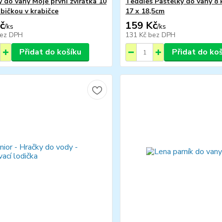
y do vany Moje první zvířátka 10
Teddies Pastelky do vany 8 
ubičkou v krabičce
17 x 18,5cm
č
159 Kč
/
ks
/
ks
ez DPH
131 Kč
bez DPH
Přidat do košíku
Přidat do ko