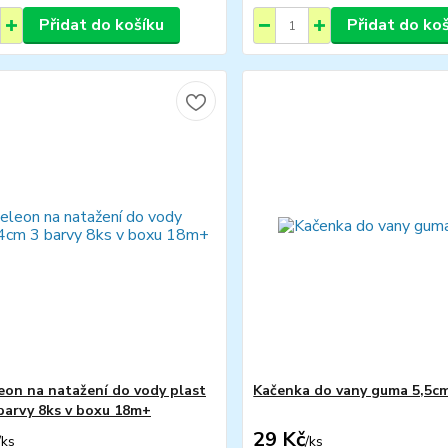
Přidat do košíku
Přidat do ko
on na natažení do vody plast
Kačenka do vany guma 5,5c
barvy 8ks v boxu 18m+
29 Kč
/
ks
/
ks