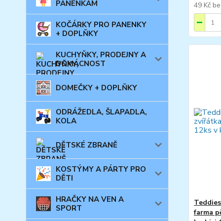
PANENKÁM
49 Kč
be
KOČÁRKY PRO PANENKY
+ DOPLŇKY
KUCHYŇKY, PRODEJNY A
DOMÁCNOST
DOMEČKY + DOPLŇKY
ODRÁŽEDLA, ŠLAPADLA,
KOLA
DĚTSKÉ ZBRANĚ
KOSTÝMY A PÁRTY PRO
DĚTI
HRAČKY NA VEN A
Teddies
SPORT
farma p