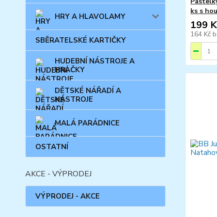
Pastelk
ks s ho
HRY A HLAVOLAMY
199 K
164 Kč
b
SBĚRATELSKÉ KARTIČKY
HUDEBNÍ NÁSTROJE A
HRAČKY
DĚTSKÉ NÁŘADÍ A
NÁSTROJE
MALÁ PARÁDNICE
OSTATNÍ
AKCE - VÝPRODEJ
VÝPRODEJ - AKCE