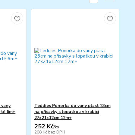
 vany
Teddies Ponorka do vany plast 23cm
artě 6m+
na přísavky s lopatkou v krabici
27x21x12cm 12m+
252 Kč
/
ks
208 Kč
bez DPH