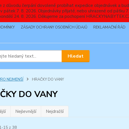
nebude z důvodu čerpání dovolené probíhat expedice objednávek
 v pátek 7. 8. 2026. Objednávky přijaté, nebo uhrazené od pátku
pondělí 24. 8. 2026. Děkujeme za pochopení HRACKYNABYTEK.C
ODMÍNKY
ZÁSADY OCHRANY OSOBNÍCH ÚDAJŮ
REKLAMAČNÍ ŘÁD
Hledat
PRO NEJMENŠÍ
HRAČKY DO VANY
ČKY DO VANY
jší
Nejlevnější
Nejdražší
1-15 z 38