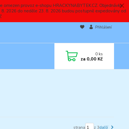
 a bude omezen provoz e-shopu HRACKYNABYTEK.CZ. Objednávky
 7. 8. 2026 do neděle 23. 8. 2026 budou postupně expedovány od
Z
Přihlášení
0
ks
za
0,00 Kč
strana
z 3
další