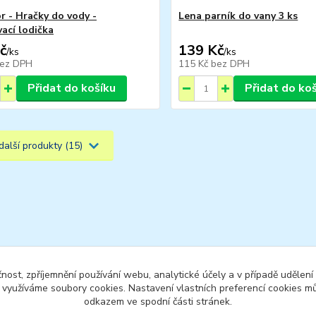
r - Hračky do vody -
Lena parník do vany 3 ks
ací lodička
č
139 Kč
/
ks
/
ks
ez DPH
115 Kč
bez DPH
Přidat do košíku
Přidat do ko
další produkty (15)
čnost, zpříjemnění používání webu, analytické účely a v případě udělení
y využíváme soubory cookies. Nastavení vlastních preferencí cookies mů
odkazem ve spodní části stránek.