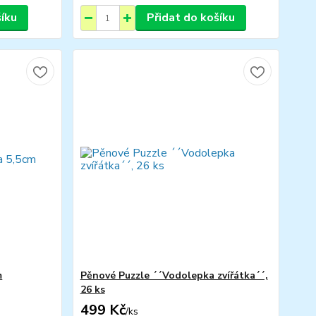
šíku
Přidat do košíku
m
Pěnové Puzzle ´´Vodolepka zvířátka´´,
26 ks
499 Kč
/
ks