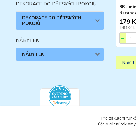
DEKORACE DO DĚTSKÝCH POKOJŮ
BB Junio
Natahov
DEKORACE DO DĚTSKÝCH
179 K
POKOJŮ
148 Kč
b
NÁBYTEK
NÁBYTEK
Načíst 
Pro základní funk
účely cílení reklam