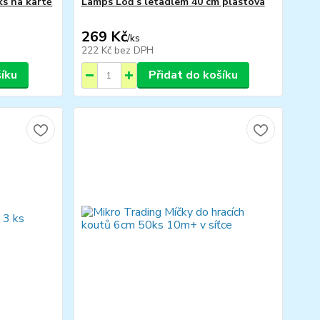
ks na kartě
Lamps Loď s letadlem 40 cm plastová
269 Kč
/
ks
222 Kč
bez DPH
šíku
Přidat do košíku