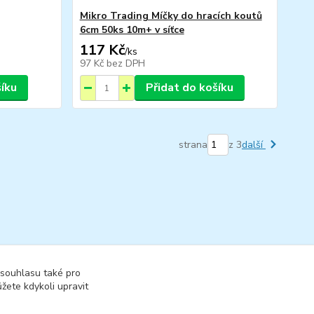
Mikro Trading Míčky do hracích koutů
6cm 50ks 10m+ v síťce
117 Kč
/
ks
97 Kč
bez DPH
šíku
Přidat do košíku
strana
z 3
další
 souhlasu také pro
žete kdykoli upravit