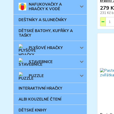
krabici
NAFUKOVAČKY A
279 K
HRAČKY K VODĚ
231 Kč
b
DEŠTNÍKY A SLUNEČNÍKY
DĚTSKÉ BATOHY, KUFŘÍKY A
TAŠKY
PLYŠOVÉ HRAČKY
STAVEBNICE
PUZZLE
INTERAKTIVNÍ HRAČKY
ALBI KOUZELNÉ ČTENÍ
DĚTSKÉ KNIHY