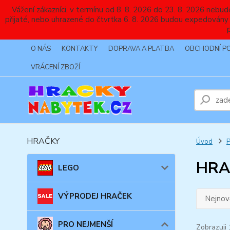
Vážení zákazníci, v termínu od 8. 8. 2026 do 23. 8. 2026 
přijaté, nebo uhrazené do čtvrtka 6. 8. 2026 budou expedovány
O NÁS
KONTAKTY
DOPRAVA A PLATBA
OBCHODNÍ P
VRÁCENÍ ZBOŽÍ
HRAČKY
Úvod
HRA
LEGO
VÝPRODEJ HRAČEK
Nejnově
PRO NEJMENŠÍ
Zobrazuji 