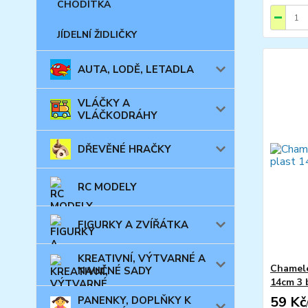
CHODÍTKA
JÍDELNÍ ŽIDLIČKY
AUTA, LODĚ, LETADLA
VLÁČKY A
VLÁČKODRÁHY
DŘEVĚNÉ HRAČKY
RC MODELY
FIGURKY A ZVÍŘÁTKA
KREATIVNÍ, VÝTVARNÉ A
Chamele
NAUČNÉ SADY
14cm 3 
59 Kč
PANENKY, DOPLŇKY K