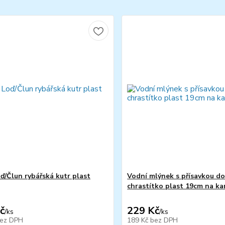
ď/Člun rybářská kutr plast
Vodní mlýnek s přísavkou do
chrastítko plast 19cm na k
č
229 Kč
/
ks
/
ks
ez DPH
189 Kč
bez DPH