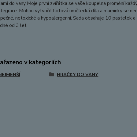
ami do vany Moje první zvířátka se vaše koupelna promění každý de
e legrace. Mohou vytvořit hotová umělecká díla a maminky se ne
pečné, netoxické a hypoalergenní. Sada obsahuje 10 pastelek a
dné od 3 let
zařazeno v kategoriích
NEJMENŠÍ
HRAČKY DO VANY