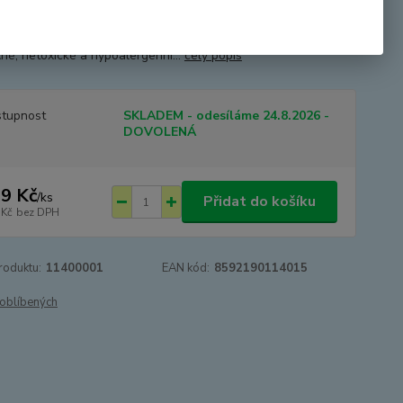
egrace. Mohou vytvořit hotová umělecká díla a maminky se
 obávat, protože tyto pastelky jdou lehce smýt. Jsou zcela
né, netoxické a hypoalergenní...
celý popis
tupnost
SKLADEM - odesíláme 24.8.2026 -
DOVOLENÁ
9 Kč
/
ks
Přidat do košíku
 Kč
bez DPH
roduktu:
11400001
EAN kód:
8592190114015
oblíbených