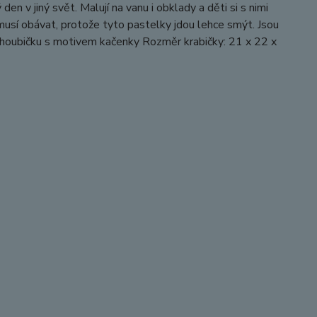
n v jiný svět. Malují na vanu i obklady a děti si s nimi
musí obávat, protože tyto pastelky jdou lehce smýt. Jsou
 houbičku s motivem kačenky Rozměr krabičky: 21 x 22 x