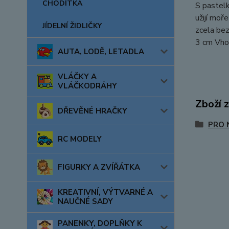
CHODÍTKA
S pastelk
užijí moř
JÍDELNÍ ŽIDLIČKY
zcela bez
3 cm Vho
AUTA, LODĚ, LETADLA
VLÁČKY A
VLÁČKODRÁHY
Zboží 
DŘEVĚNÉ HRAČKY
PRO 
RC MODELY
FIGURKY A ZVÍŘÁTKA
KREATIVNÍ, VÝTVARNÉ A
NAUČNÉ SADY
PANENKY, DOPLŇKY K