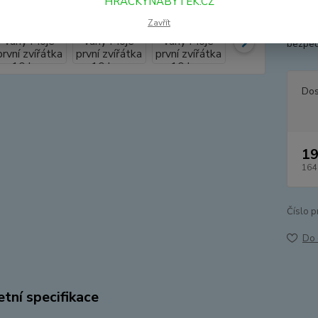
HRACKYNABYTEK.CZ
moře l
Zavřít
nemusí
bezpeč
Dos
19
164
Číslo p
Do 
tní specifikace