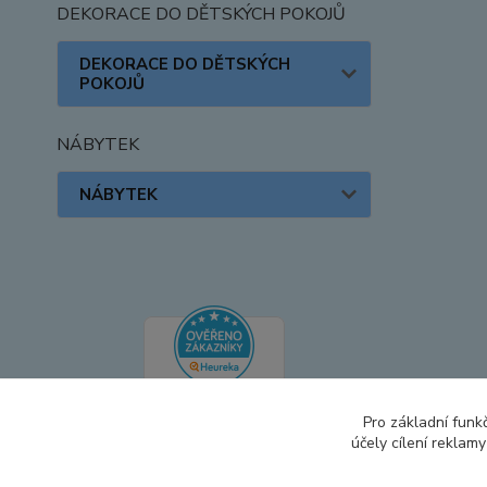
DEKORACE DO DĚTSKÝCH POKOJŮ
DEKORACE DO DĚTSKÝCH
POKOJŮ
NÁBYTEK
NÁBYTEK
Pro základní funk
účely cílení reklam