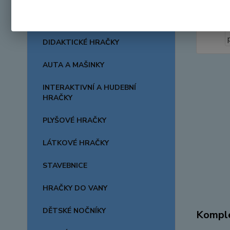
CHRASTÍTKA A KOUSÁTKA
DIDAKTICKÉ HRAČKY
AUTA A MAŠINKY
INTERAKTIVNÍ A HUDEBNÍ
HRAČKY
PLYŠOVÉ HRAČKY
LÁTKOVÉ HRAČKY
STAVEBNICE
HRAČKY DO VANY
DĚTSKÉ NOČNÍKY
Komple