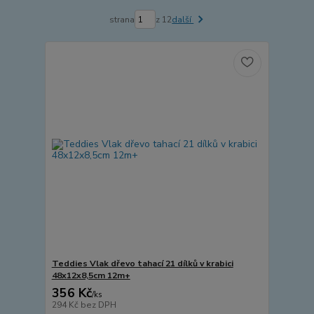
strana
z 12
další
Teddies Vlak dřevo tahací 21 dílků v krabici
48x12x8,5cm 12m+
356 Kč
/
ks
294 Kč
bez DPH