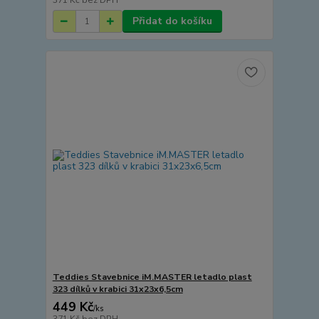
371 Kč
bez DPH
Přidat do košíku
Teddies Stavebnice iM.MASTER letadlo plast
323 dílků v krabici 31x23x6,5cm
449 Kč
/
ks
371 Kč
bez DPH