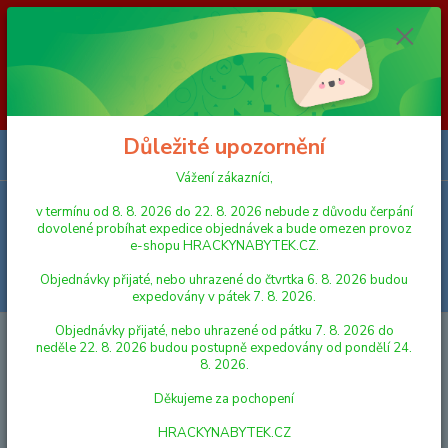
Vážení zákazníci, v termínu od 8. 8. 2026 do 23. 8. 2026 nebude z
důvodu čerpání dovolené probíhat expedice objednávek a bude omezen
provoz e-shopu HRACKYNABYTEK.CZ. Objednávky přijaté, nebo
uhrazené do čtvrtka 6. 8. 2026 budou expedovány v pátek 7. 8. 2026.
Objednávky přijaté, nebo uhrazené od pátku 7. 8. 2026 do neděle 23. 8.
2026 budou postupně expedovány od pondělí 24. 8. 2026. Děkujeme za
pochopení HRACKYNABYTEK.CZ
Důležité upozornění
0
ks
za
0,00 Kč
Vážení zákazníci,
v termínu od 8. 8. 2026 do 22. 8. 2026 nebude z důvodu čerpání
Menu
dovolené probíhat expedice objednávek a bude omezen provoz
e-shopu HRACKYNABYTEK.CZ.
Objednávky přijaté, nebo uhrazené do čtvrtka 6. 8. 2026 budou
Hledat
expedovány v pátek 7. 8. 2026.
Objednávky přijaté, nebo uhrazené od pátku 7. 8. 2026 do
Úvod
STAVEBNICE
neděle 22. 8. 2026 budou postupně expedovány od pondělí 24.
8. 2026.
STAVEBNICE
Děkujeme za pochopení
LEGO
HRACKYNABYTEK.CZ