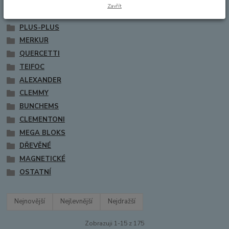
SEVA
Zavřít
GEOMAG
PLUS-PLUS
MERKUR
QUERCETTI
TEIFOC
ALEXANDER
CLEMMY
BUNCHEMS
CLEMENTONI
MEGA BLOKS
DŘEVĚNÉ
MAGNETICKÉ
OSTATNÍ
Nejnovější
Nejlevnější
Nejdražší
Zobrazuji 1-15 z 175