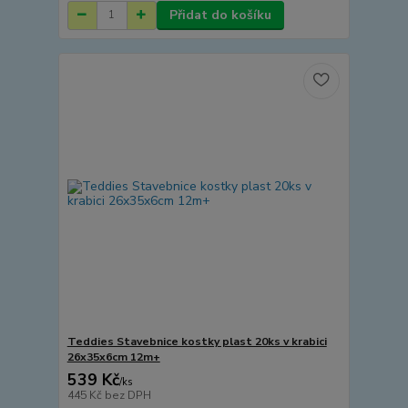
Přidat do košíku
Teddies Stavebnice kostky plast 20ks v krabici
26x35x6cm 12m+
539 Kč
/
ks
445 Kč
bez DPH