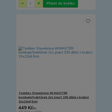
Přidat do košíku
Teddies Stavebnice iM.MASTER
kombajn/traktůrek 2v1 plast 335 dílků v krabici
31x23x6,5cm
449 Kč
/
ks