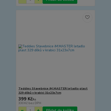
Teddies Stavebnice iM.MASTER letadlo plast
329 dílků v krabici 31x23x7cm
399 Kč
/
ks
330 Kč
bez DPH
Přidat do košíku