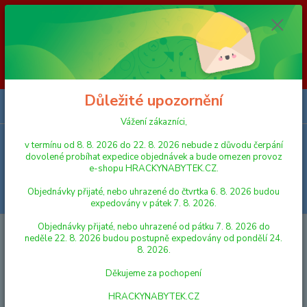
Vážení zákazníci, v termínu od 8. 8. 2026 do 23. 8. 2026 nebude z
důvodu čerpání dovolené probíhat expedice objednávek a bude omezen
provoz e-shopu HRACKYNABYTEK.CZ. Objednávky přijaté, nebo
uhrazené do čtvrtka 6. 8. 2026 budou expedovány v pátek 7. 8. 2026.
Objednávky přijaté, nebo uhrazené od pátku 7. 8. 2026 do neděle 23. 8.
2026 budou postupně expedovány od pondělí 24. 8. 2026. Děkujeme za
pochopení HRACKYNABYTEK.CZ
Důležité upozornění
0
ks
za
0,00 Kč
Vážení zákazníci,
v termínu od 8. 8. 2026 do 22. 8. 2026 nebude z důvodu čerpání
Menu
dovolené probíhat expedice objednávek a bude omezen provoz
e-shopu HRACKYNABYTEK.CZ.
Objednávky přijaté, nebo uhrazené do čtvrtka 6. 8. 2026 budou
Hledat
expedovány v pátek 7. 8. 2026.
Objednávky přijaté, nebo uhrazené od pátku 7. 8. 2026 do
Úvod
STAVEBNICE
SEVA
Seva KLASIK 1
neděle 22. 8. 2026 budou postupně expedovány od pondělí 24.
8. 2026.
Seva KLASIK 1
Děkujeme za pochopení
HRACKYNABYTEK.CZ