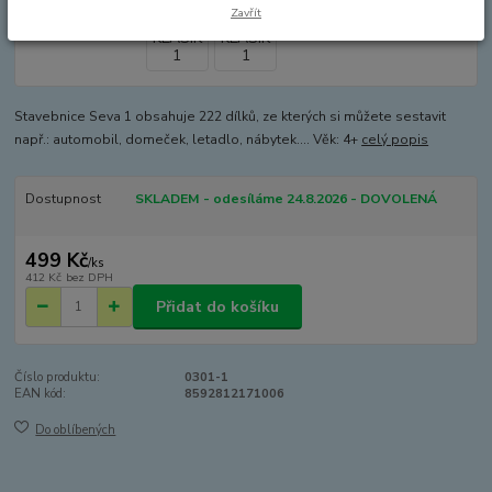
Zavřít
Stavebnice Seva 1 obsahuje 222 dílků, ze kterých si můžete sestavit
např.: automobil, domeček, letadlo, nábytek.... Věk: 4+
celý popis
Dostupnost
SKLADEM - odesíláme 24.8.2026 - DOVOLENÁ
499 Kč
/
ks
412 Kč
bez DPH
Přidat do košíku
Číslo produktu:
0301-1
EAN kód:
8592812171006
Do oblíbených