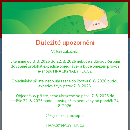
Vážení zákazníci, v termínu od 8. 8. 2026 do 23. 8. 2026 nebude z
důvodu čerpání dovolené probíhat expedice objednávek a bude omezen
provoz e-shopu HRACKYNABYTEK.CZ. Objednávky přijaté, nebo
uhrazené do čtvrtka 6. 8. 2026 budou expedovány v pátek 7. 8. 2026.
Objednávky přijaté, nebo uhrazené od pátku 7. 8. 2026 do neděle 23. 8.
2026 budou postupně expedovány od pondělí 24. 8. 2026. Děkujeme za
pochopení HRACKYNABYTEK.CZ
Důležité upozornění
0
ks
za
0,00 Kč
Vážení zákazníci,
v termínu od 8. 8. 2026 do 22. 8. 2026 nebude z důvodu čerpání
Menu
dovolené probíhat expedice objednávek a bude omezen provoz
e-shopu HRACKYNABYTEK.CZ.
Objednávky přijaté, nebo uhrazené do čtvrtka 6. 8. 2026 budou
Hledat
expedovány v pátek 7. 8. 2026.
Objednávky přijaté, nebo uhrazené od pátku 7. 8. 2026 do
Úvod
HRY A HLAVOLAMY
Domino Pojď s námi do pohádky 28ks
neděle 22. 8. 2026 budou postupně expedovány od pondělí 24.
společenská hra v krabičce 21x6x3cm
8. 2026.
Domino Pojď s námi do pohádky
Děkujeme za pochopení
28ks společenská hra v krabičce
HRACKYNABYTEK.CZ