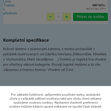
587 Kč
/
ks
485 Kč
bez DPH
Přidat do košíku
Kompletní specifikace
Krásné domino s plastovými kameny, s motivy postaviček z
pohádek ilustrovaných od Zdeňka Smetany (Rákosníček, Křemílek
s Vochomůrka, Malá čarodějnice ... ) Domino je logická hra vhodné
pro všechny věkové kategorie. Rozvíjí logické myšlení a to vše
zábavnou a hranou formou. Vhodné od 3 let.
Zboží zařazeno v kategoriích
Pro základní funkčnost, zpříjemnění používání webu, analytické
HRY A HLAVOLAMY
účely a v případě udělení souhlasu také pro účely cílení reklamy
využíváme soubory cookies. Nastavení vlastních preferencí
CESTOVNÍ HRY
cookies můžete kdykoli upravit odkazem ve spodní části stránek.