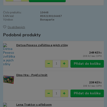
Číslo produktu:
10446
EAN kód:
8592190104467
Výrobce:
Bonaparte
Do oblíbených
Podobné produkty
Detoa Pexeso zvířátka a jejich stíny
249 Kč
/
ks
206 Kč
bez DPH
Přidat do košíku
Dino Hra - Pojď si hrát
239 Kč
/
ks
198 Kč
bez DPH
Přidat do košíku
Lena Traktor s přívěsem