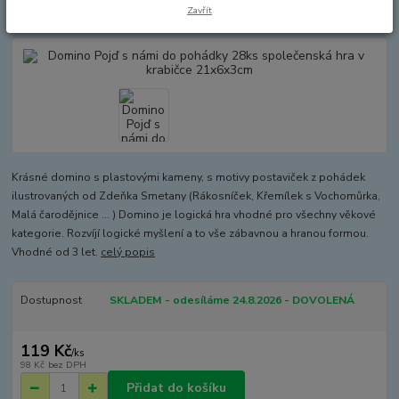
21x6x3cm
Zavřít
Krásné domino s plastovými kameny, s motivy postaviček z pohádek
ilustrovaných od Zdeňka Smetany (Rákosníček, Křemílek s Vochomůrka,
Malá čarodějnice ... ) Domino je logická hra vhodné pro všechny věkové
kategorie. Rozvíjí logické myšlení a to vše zábavnou a hranou formou.
Vhodné od 3 let.
celý popis
Dostupnost
SKLADEM - odesíláme 24.8.2026 - DOVOLENÁ
119 Kč
/
ks
98 Kč
bez DPH
Přidat do košíku