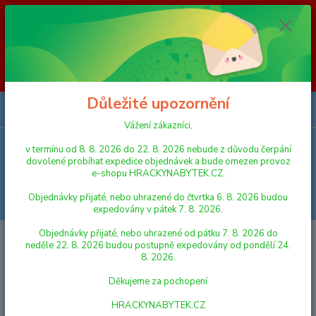
Vážení zákazníci, v termínu od 8. 8. 2026 do 23. 8. 2026 nebude z
důvodu čerpání dovolené probíhat expedice objednávek a bude omezen
provoz e-shopu HRACKYNABYTEK.CZ. Objednávky přijaté, nebo
uhrazené do čtvrtka 6. 8. 2026 budou expedovány v pátek 7. 8. 2026.
Objednávky přijaté, nebo uhrazené od pátku 7. 8. 2026 do neděle 23. 8.
2026 budou postupně expedovány od pondělí 24. 8. 2026. Děkujeme za
pochopení HRACKYNABYTEK.CZ
Důležité upozornění
0
ks
za
0,00 Kč
Vážení zákazníci,
v termínu od 8. 8. 2026 do 22. 8. 2026 nebude z důvodu čerpání
Menu
dovolené probíhat expedice objednávek a bude omezen provoz
e-shopu HRACKYNABYTEK.CZ.
Objednávky přijaté, nebo uhrazené do čtvrtka 6. 8. 2026 budou
Hledat
expedovány v pátek 7. 8. 2026.
Objednávky přijaté, nebo uhrazené od pátku 7. 8. 2026 do
Úvod
HRY A HLAVOLAMY
Detoa Pexeso zvířátka a jejich stíny
neděle 22. 8. 2026 budou postupně expedovány od pondělí 24.
8. 2026.
Detoa Pexeso zvířátka a jejich
Děkujeme za pochopení
stíny
HRACKYNABYTEK.CZ