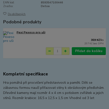
EAN kód:
8593547100446
Značka:
Detoa
Do oblíbených
Podobné produkty
Pexi Pexeso pro uši
359 Kč
/
ks
297 Kč
bez DPH
Přidat do košíku
Kompletní specifikace
Hra pomáhá při procvičení představivosti a paměti. Děti se
zábavnou formou naučí přiřazovat stíny k obrázkovým předlohám.
Dřevěné kameny mají rozměr 4 x 4 cm s potiskem zvířátek a jejich
stínů. Rozměr krabice: 16,5 x 12,5 x 1,5 cm Vhodné od 3 let