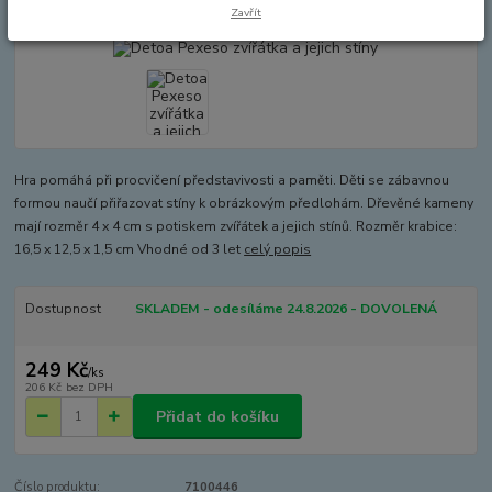
Akce
Zavřít
Hra pomáhá při procvičení představivosti a paměti. Děti se zábavnou
formou naučí přiřazovat stíny k obrázkovým předlohám. Dřevěné kameny
mají rozměr 4 x 4 cm s potiskem zvířátek a jejich stínů. Rozměr krabice:
16,5 x 12,5 x 1,5 cm Vhodné od 3 let
celý popis
Dostupnost
SKLADEM - odesíláme 24.8.2026 - DOVOLENÁ
249 Kč
/
ks
206 Kč
bez DPH
Přidat do košíku
Číslo produktu:
7100446