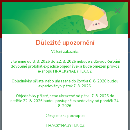
Vážení zákazníci, v termínu od 8. 8. 2026 do 23. 8. 2026 nebude z
důvodu čerpání dovolené probíhat expedice objednávek a bude omezen
provoz e-shopu HRACKYNABYTEK.CZ. Objednávky přijaté, nebo
uhrazené do čtvrtka 6. 8. 2026 budou expedovány v pátek 7. 8. 2026.
Objednávky přijaté, nebo uhrazené od pátku 7. 8. 2026 do neděle 23. 8.
2026 budou postupně expedovány od pondělí 24. 8. 2026. Děkujeme za
pochopení HRACKYNABYTEK.CZ
Důležité upozornění
0
ks
za
0,00 Kč
Vážení zákazníci,
v termínu od 8. 8. 2026 do 22. 8. 2026 nebude z důvodu čerpání
Menu
dovolené probíhat expedice objednávek a bude omezen provoz
e-shopu HRACKYNABYTEK.CZ.
Objednávky přijaté, nebo uhrazené do čtvrtka 6. 8. 2026 budou
Hledat
expedovány v pátek 7. 8. 2026.
Objednávky přijaté, nebo uhrazené od pátku 7. 8. 2026 do
Úvod
AUTA, LODĚ, LETADLA
Lena Traktor s přívěsem
neděle 22. 8. 2026 budou postupně expedovány od pondělí 24.
8. 2026.
Lena Traktor s přívěsem
Děkujeme za pochopení
HRACKYNABYTEK.CZ