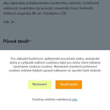
aby odpovídal požadovanému modernímu vzhledu, funkčnosti,
odolnosti, kvalitnímu zpracování, maximální hrací hodnotě.
Velikost soupravy 94 cm. Vyrobeno v ČR
Věk: 3+
Původ zboží
Zboží zařazeno v kategoriích
Pro základní funkčnost, zpříjemnění používání webu, analytické
AUTA, LODĚ, LETADLA
účely a v případě udělení souhlasu také pro účely cílení reklamy
využíváme soubory cookies. Nastavení vlastních preferencí
HRAČKY NA VEN A SPORT
cookies můžete kdykoli upravit odkazem ve spodní části stránek.
STAVEBNÍ A PRACOVNÍ STROJE
Souhlasím
Nastavení
Souhlas můžete odmítnout
zde
.
Vytvořeno na
Eshop-rychle.cz