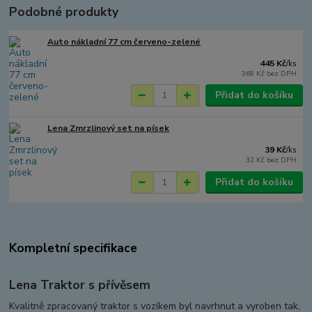
Podobné produkty
Auto nákladní 77 cm červeno-zelené
445 Kč
/
ks
368 Kč
bez DPH
Přidat do košíku
Lena Zmrzlinový set na písek
39 Kč
/
ks
32 Kč
bez DPH
Přidat do košíku
Kompletní specifikace
Lena Traktor s přívěsem
Kvalitně zpracovaný traktor s vozíkem byl navrhnut a vyroben tak,