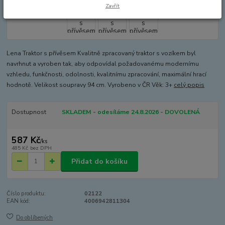
Zavřít
Lena Traktor s přívěsem Kvalitně zpracovaný traktor s vozíkem byl
navrhnut a vyroben tak, aby odpovídal požadovanému modernímu
vzhledu, funkčnosti, odolnosti, kvalitnímu zpracování, maximální hrací
hodnotě. Velikost soupravy 94 cm. Vyrobeno v ČR Věk: 3+
celý popis
Dostupnost
SKLADEM - odesíláme 24.8.2026 - DOVOLENÁ
587 Kč
/
ks
485 Kč
bez DPH
Přidat do košíku
Číslo produktu:
02122
EAN kód:
4006942811304
Do oblíbených