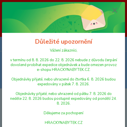
Vážení zákazníci, v termínu od 8. 8. 2026 do 23. 8. 2026 nebude z
důvodu čerpání dovolené probíhat expedice objednávek a bude omezen
provoz e-shopu HRACKYNABYTEK.CZ. Objednávky přijaté, nebo
uhrazené do čtvrtka 6. 8. 2026 budou expedovány v pátek 7. 8. 2026.
Objednávky přijaté, nebo uhrazené od pátku 7. 8. 2026 do neděle 23. 8.
2026 budou postupně expedovány od pondělí 24. 8. 2026. Děkujeme za
pochopení HRACKYNABYTEK.CZ
Důležité upozornění
0
ks
za
0,00 Kč
Vážení zákazníci,
v termínu od 8. 8. 2026 do 22. 8. 2026 nebude z důvodu čerpání
Menu
dovolené probíhat expedice objednávek a bude omezen provoz
e-shopu HRACKYNABYTEK.CZ.
Objednávky přijaté, nebo uhrazené do čtvrtka 6. 8. 2026 budou
Hledat
expedovány v pátek 7. 8. 2026.
Objednávky přijaté, nebo uhrazené od pátku 7. 8. 2026 do
Úvod
AUTA, LODĚ, LETADLA
Auto nákladní 77 cm červeno-zelené
neděle 22. 8. 2026 budou postupně expedovány od pondělí 24.
8. 2026.
Auto nákladní 77 cm červeno-
Děkujeme za pochopení
zelené
HRACKYNABYTEK.CZ