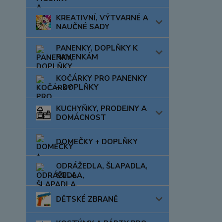
KREATIVNÍ, VÝTVARNÉ A
NAUČNÉ SADY
PANENKY, DOPLŇKY K
PANENKÁM
KOČÁRKY PRO PANENKY
+ DOPLŇKY
KUCHYŇKY, PRODEJNY A
DOMÁCNOST
DOMEČKY + DOPLŇKY
ODRÁŽEDLA, ŠLAPADLA,
KOLA
DĚTSKÉ ZBRANĚ