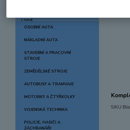
AUTA, LODĚ, LETADLA
OSOBNÍ AUTA
NÁKLADNÍ AUTA
STAVEBNÍ A PRACOVNÍ
STROJE
ZEMĚDĚLSKÉ STROJE
AUTOBUSY A TRAMVAJE
Komple
MOTORKY A ČTYŘKOLKY
SIKU Blis
VOJENSKÁ TECHNIKA
POLICIE, HASIČI A
ZÁCHRANÁŘI