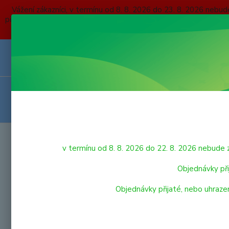
Vážení zákazníci, v termínu od 8. 8. 2026 do 23. 8. 2026 
přijaté, nebo uhrazené do čtvrtka 6. 8. 2026 budou expedovány
O NÁS
KONTAKTY
DOPRAVA A PLATBA
OBCHODNÍ P
VRÁCENÍ ZBOŽÍ
HRAČKY
Úvod
v termínu od 8. 8. 2026 do 22. 8. 2026 nebu
SIKU
LEGO
Objednávky při
Objednávky přijaté, nebo uhraze
VÝPRODEJ HRAČEK
PRO NEJMENŠÍ