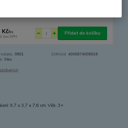
tupnost
SKLADEM - odesíláme 24.8.2026 -
DOVOLENÁ
 Kč
/
ks
Přidat do košíku
Kč
bez DPH
roduktu:
0801
EAN kód:
4006874008018
e:
Siku
oblíbených
ní: 9,7 x 3,7 x 7,8 cm. Věk: 3+