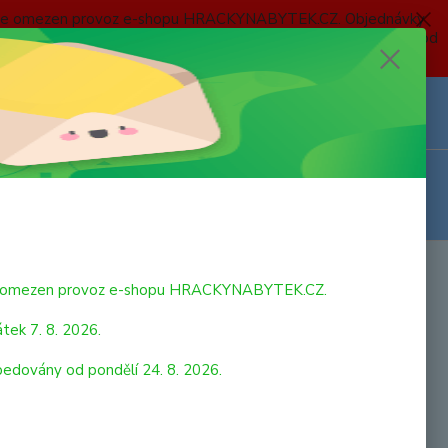
 a bude omezen provoz e-shopu HRACKYNABYTEK.CZ. Objednávky
 7. 8. 2026 do neděle 23. 8. 2026 budou postupně expedovány od
Z
Přihlášení
0
ks
za
0,00 Kč
bude omezen provoz e-shopu HRACKYNABYTEK.CZ.
tek 7. 8. 2026.
pedovány od pondělí 24. 8. 2026.
lister - Bagr. Kovový model. Rozměr: 68 x 32 x 47 mm. Rozměr
 9,7 x 3,7 x 7,8 cm. Věk: 3+
celý popis