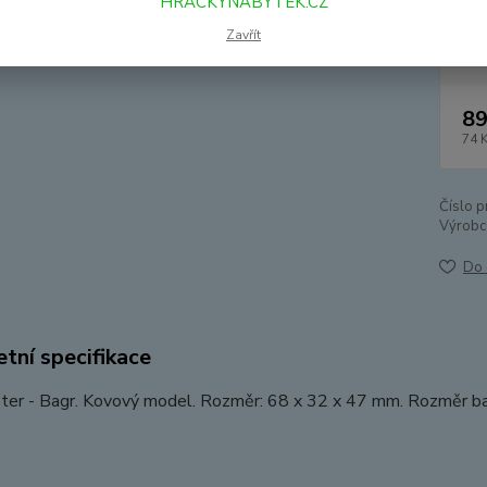
HRACKYNABYTEK.CZ
Dos
Zavřít
89
74 
Číslo p
Výrobc
Do 
tní specifikace
ter - Bagr. Kovový model. Rozměr: 68 x 32 x 47 mm. Rozměr bale