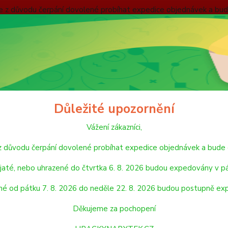
nebude z důvodu čerpání dovolené probíhat expedice objednávek
 v pátek 7. 8. 2026. Objednávky přijaté, nebo uhrazené od pátku
pondělí 24. 8. 2026. Děkujeme za pochopení HRACKYNABYTEK.C
ODMÍNKY
ZÁSADY OCHRANY OSOBNÍCH ÚDAJŮ
REKLAMAČNÍ ŘÁD
Hledat
Důležité upozornění
Vážení zákazníci,
AUTA, LODĚ, LETADLA
SIKU
SIKU Blister Bagr
de z důvodu čerpání dovolené probíhat expedice objednávek a 
 Blister Bagr
jaté, nebo uhrazené do čtvrtka 6. 8. 2026 budou expedovány v pá
né od pátku 7. 8. 2026 do neděle 22. 8. 2026 budou postupně ex
SIKU B
balení:
Děkujeme za pochopení