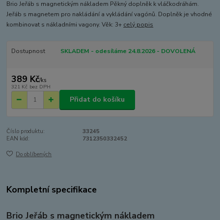
Brio Jeřáb s magnetickým nákladem Pěkný doplněk k vláčkodráhám.
Jeřáb s magnetem pro nakládání a vykládání vagónů. Doplněk je vhodné
kombinovat s nákladními vagony. Věk: 3+
celý popis
Dostupnost
SKLADEM - odesíláme 24.8.2026 - DOVOLENÁ
389 Kč
/
ks
321 Kč
bez DPH
Přidat do košíku
Číslo produktu:
33245
EAN kód:
7312350332452
Do oblíbených
Kompletní specifikace
Brio Jeřáb s magnetickým nákladem