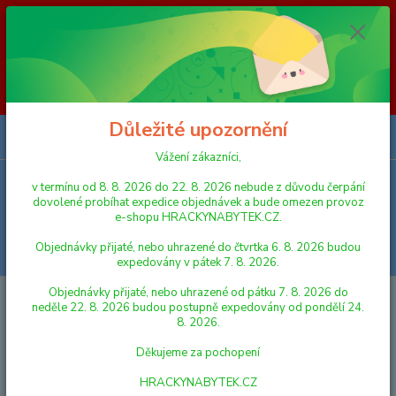
Vážení zákazníci, v termínu od 8. 8. 2026 do 23. 8. 2026 nebude z
důvodu čerpání dovolené probíhat expedice objednávek a bude omezen
provoz e-shopu HRACKYNABYTEK.CZ. Objednávky přijaté, nebo
uhrazené do čtvrtka 6. 8. 2026 budou expedovány v pátek 7. 8. 2026.
Objednávky přijaté, nebo uhrazené od pátku 7. 8. 2026 do neděle 23. 8.
2026 budou postupně expedovány od pondělí 24. 8. 2026. Děkujeme za
pochopení HRACKYNABYTEK.CZ
Důležité upozornění
0
ks
za
0,00 Kč
Vážení zákazníci,
v termínu od 8. 8. 2026 do 22. 8. 2026 nebude z důvodu čerpání
Menu
dovolené probíhat expedice objednávek a bude omezen provoz
e-shopu HRACKYNABYTEK.CZ.
Objednávky přijaté, nebo uhrazené do čtvrtka 6. 8. 2026 budou
Hledat
expedovány v pátek 7. 8. 2026.
Objednávky přijaté, nebo uhrazené od pátku 7. 8. 2026 do
Úvod
VLÁČKY A VLÁČKODRÁHY
KOLEJE A DOPLŇKY
Brio 33245
neděle 22. 8. 2026 budou postupně expedovány od pondělí 24.
Jeřáb s magnetickým zvedákem
8. 2026.
Brio 33245 Jeřáb s magnetickým
Děkujeme za pochopení
zvedákem
HRACKYNABYTEK.CZ