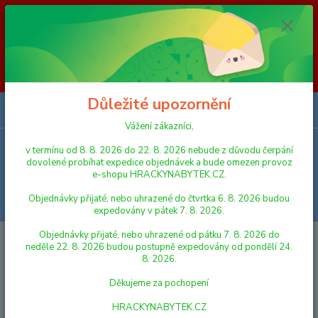
Vážení zákazníci, v termínu od 8. 8. 2026 do 23. 8. 2026 nebude z
důvodu čerpání dovolené probíhat expedice objednávek a bude omezen
provoz e-shopu HRACKYNABYTEK.CZ. Objednávky přijaté, nebo
uhrazené do čtvrtka 6. 8. 2026 budou expedovány v pátek 7. 8. 2026.
Objednávky přijaté, nebo uhrazené od pátku 7. 8. 2026 do neděle 23. 8.
2026 budou postupně expedovány od pondělí 24. 8. 2026. Děkujeme za
pochopení HRACKYNABYTEK.CZ
Důležité upozornění
0
ks
za
0,00 Kč
Vážení zákazníci,
v termínu od 8. 8. 2026 do 22. 8. 2026 nebude z důvodu čerpání
Menu
dovolené probíhat expedice objednávek a bude omezen provoz
e-shopu HRACKYNABYTEK.CZ.
Objednávky přijaté, nebo uhrazené do čtvrtka 6. 8. 2026 budou
Hledat
expedovány v pátek 7. 8. 2026.
Objednávky přijaté, nebo uhrazené od pátku 7. 8. 2026 do
Úvod
PANENKY, DOPLŇKY K PANENKÁM
DOMEČKY PRO PANENKY
neděle 22. 8. 2026 budou postupně expedovány od pondělí 24.
Woody Domeček malý s příslušenstvím
8. 2026.
Woody Domeček malý s
Děkujeme za pochopení
příslušenstvím
HRACKYNABYTEK.CZ