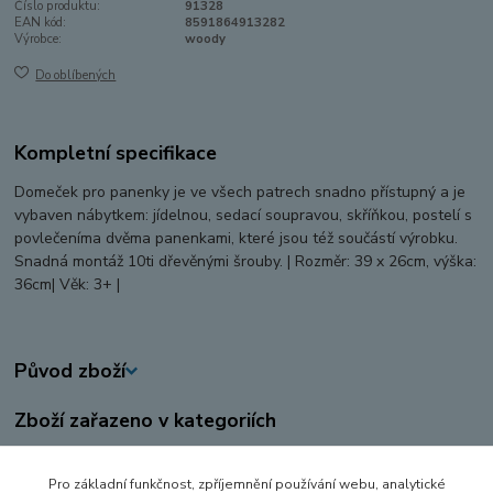
Číslo produktu:
91328
EAN kód:
8591864913282
Výrobce:
woody
Do oblíbených
Kompletní specifikace
Domeček pro panenky je ve všech patrech snadno přístupný a je
vybaven nábytkem: jídelnou, sedací soupravou, skříňkou, postelí s
povlečeníma dvěma panenkami, které jsou též součástí výrobku.
Snadná montáž 10ti dřevěnými šrouby. | Rozměr: 39 x 26cm, výška:
36cm| Věk: 3+ |
Původ zboží
Zboží zařazeno v kategoriích
DŘEVĚNÉ HRAČKY
Pro základní funkčnost, zpříjemnění používání webu, analytické