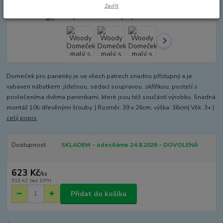
Zavřít
Domeček pro panenky je ve všech patrech snadno přístupný a je
vybaven nábytkem: jídelnou, sedací soupravou, skříňkou, postelí s
povlečeníma dvěma panenkami, které jsou též součástí výrobku. Snadná
montáž 10ti dřevěnými šrouby. | Rozměr: 39 x 26cm, výška: 36cm| Věk: 3+ |
celý popis
Dostupnost
SKLADEM - odesíláme 24.8.2026 - DOVOLENÁ
623 Kč
/
ks
515 Kč
bez DPH
Přidat do košíku