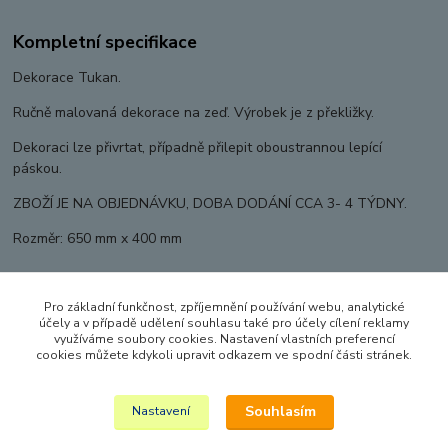
Kompletní specifikace
Dekorace Tukan.
Ručně malovaná dekorace na zeď. Výrobek je z překližky.
Dekoraci lze přivrtat, případně přilepit oboustrannou lepící
páskou.
ZBOŽÍ JE NA OBJEDNÁVKU, DOBA DODÁNÍ CCA 3- 4 TÝDNY.
Rozměr: 650 mm x 400 mm
Pro základní funkčnost, zpříjemnění používání webu, analytické
Zboží zařazeno v kategoriích
účely a v případě udělení souhlasu také pro účely cílení reklamy
využíváme soubory cookies. Nastavení vlastních preferencí
DEKORACE DO DĚTSKÝCH POKOJŮ
cookies můžete kdykoli upravit odkazem ve spodní části stránek.
Nástěnné dekorace
Souhlasím
Nastavení