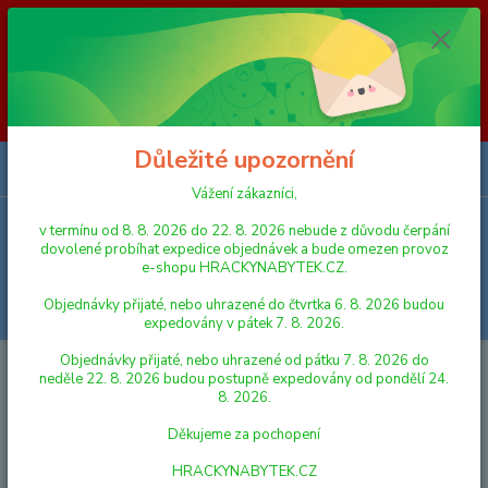
Vážení zákazníci, v termínu od 8. 8. 2026 do 23. 8. 2026 nebude z
důvodu čerpání dovolené probíhat expedice objednávek a bude omezen
provoz e-shopu HRACKYNABYTEK.CZ. Objednávky přijaté, nebo
uhrazené do čtvrtka 6. 8. 2026 budou expedovány v pátek 7. 8. 2026.
Objednávky přijaté, nebo uhrazené od pátku 7. 8. 2026 do neděle 23. 8.
2026 budou postupně expedovány od pondělí 24. 8. 2026. Děkujeme za
pochopení HRACKYNABYTEK.CZ
Důležité upozornění
0
ks
za
0,00 Kč
Vážení zákazníci,
v termínu od 8. 8. 2026 do 22. 8. 2026 nebude z důvodu čerpání
Menu
dovolené probíhat expedice objednávek a bude omezen provoz
e-shopu HRACKYNABYTEK.CZ.
Objednávky přijaté, nebo uhrazené do čtvrtka 6. 8. 2026 budou
Hledat
expedovány v pátek 7. 8. 2026.
Objednávky přijaté, nebo uhrazené od pátku 7. 8. 2026 do
Úvod
DEKORACE DO DĚTSKÝCH POKOJŮ
Nástěnné dekorace
neděle 22. 8. 2026 budou postupně expedovány od pondělí 24.
Dekorace Tukan
8. 2026.
Dekorace Tukan
Děkujeme za pochopení
HRACKYNABYTEK.CZ