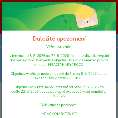
Vážení zákazníci, v termínu od 8. 8. 2026 do 23. 8. 2026 nebude z
důvodu čerpání dovolené probíhat expedice objednávek a bude omezen
provoz e-shopu HRACKYNABYTEK.CZ. Objednávky přijaté, nebo
uhrazené do čtvrtka 6. 8. 2026 budou expedovány v pátek 7. 8. 2026.
Objednávky přijaté, nebo uhrazené od pátku 7. 8. 2026 do neděle 23. 8.
2026 budou postupně expedovány od pondělí 24. 8. 2026. Děkujeme za
pochopení HRACKYNABYTEK.CZ
Důležité upozornění
0
ks
za
0,00 Kč
Vážení zákazníci,
v termínu od 8. 8. 2026 do 22. 8. 2026 nebude z důvodu čerpání
Menu
dovolené probíhat expedice objednávek a bude omezen provoz
e-shopu HRACKYNABYTEK.CZ.
Objednávky přijaté, nebo uhrazené do čtvrtka 6. 8. 2026 budou
Hledat
expedovány v pátek 7. 8. 2026.
Objednávky přijaté, nebo uhrazené od pátku 7. 8. 2026 do
Úvod
DEKORACE DO DĚTSKÝCH POKOJŮ
Ručně malovaný dřevěný
neděle 22. 8. 2026 budou postupně expedovány od pondělí 24.
obrázek 25 x 33 cm motýl
8. 2026.
Ručně malovaný dřevěný obrázek
Děkujeme za pochopení
25 x 33 cm motýl
HRACKYNABYTEK.CZ