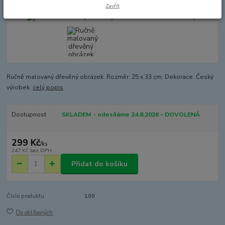
Zavřít
Ručně malovaný dřevěný obrázek. Rozměr: 25 x 33 cm. Dekorace. Český
výrobek.
celý popis
Dostupnost
SKLADEM - odesíláme 24.8.2026 - DOVOLENÁ
299 Kč
/
ks
247 Kč
bez DPH
Přidat do košíku
Číslo produktu:
100
Do oblíbených