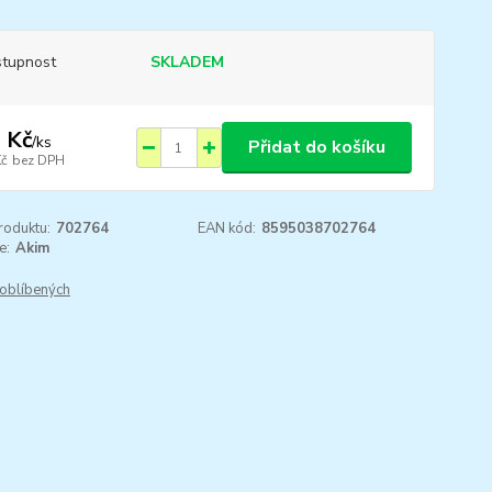
tupnost
SKLADEM
 Kč
/
ks
Přidat do košíku
Kč
bez DPH
roduktu:
702764
EAN kód:
8595038702764
e:
Akim
oblíbených