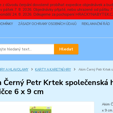
nebude z důvodu čerpání dovolené probíhat expedice objednávek
 v pátek 7. 8. 2026. Objednávky přijaté, nebo uhrazené od pátku
pondělí 24. 8. 2026. Děkujeme za pochopení HRACKYNABYTEK.C
ODMÍNKY
ZÁSADY OCHRANY OSOBNÍCH ÚDAJŮ
REKLAMAČNÍ ŘÁD
Hledat
HRY A HLAVOLAMY
KARTY A KARETNÍ HRY
Akim Černý Petr Krtek s
 Černý Petr Krtek společenská h
ičce 6 x 9 cm
Akim Č
x 9 cm