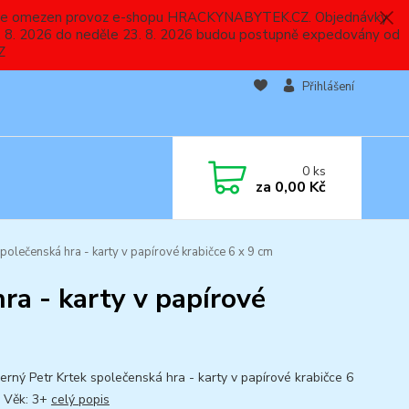
 a bude omezen provoz e-shopu HRACKYNABYTEK.CZ. Objednávky
 7. 8. 2026 do neděle 23. 8. 2026 budou postupně expedovány od
Z
Přihlášení
0
ks
za
0,00 Kč
polečenská hra - karty v papírové krabičce 6 x 9 cm
ra - karty v papírové
erný Petr Krtek společenská hra - karty v papírové krabičce 6
. Věk: 3+
celý popis