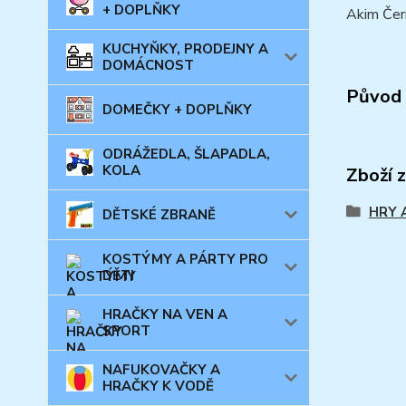
+ DOPLŇKY
Akim Čern
KUCHYŇKY, PRODEJNY A
DOMÁCNOST
Původ 
DOMEČKY + DOPLŇKY
ODRÁŽEDLA, ŠLAPADLA,
KOLA
Zboží 
HRY 
DĚTSKÉ ZBRANĚ
KOSTÝMY A PÁRTY PRO
DĚTI
HRAČKY NA VEN A
SPORT
NAFUKOVAČKY A
HRAČKY K VODĚ