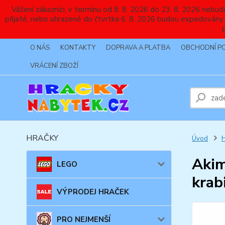
Vážení zákazníci, v termínu od 8. 8. 2026 do 23. 8. 2026 
přijaté, nebo uhrazené do čtvrtka 6. 8. 2026 budou expedovány
O NÁS
KONTAKTY
DOPRAVA A PLATBA
OBCHODNÍ P
VRÁCENÍ ZBOŽÍ
HRAČKY
Úvod
Akim
LEGO
krab
VÝPRODEJ HRAČEK
PRO NEJMENŠÍ