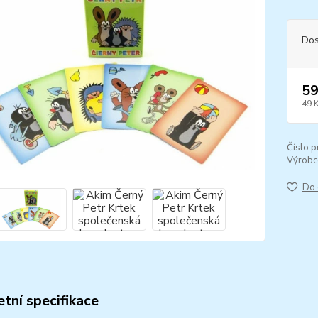
Dos
59
49 
Číslo p
Výrobc
Do 
tní specifikace