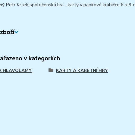
ý Petr Krtek společenská hra - karty v papírové krabičce 6 x 9 
zboží
zařazeno v kategoriích
A HLAVOLAMY
KARTY A KARETNÍ HRY