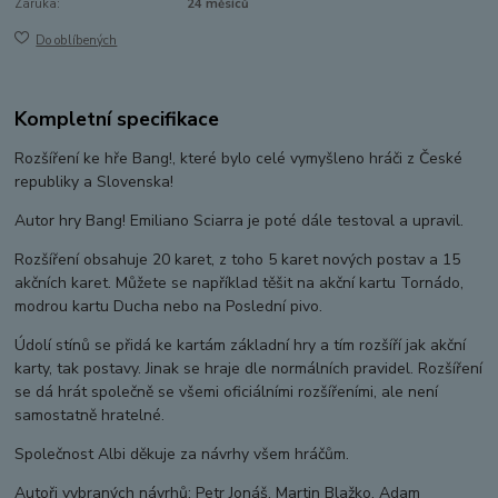
Záruka:
24 měsíců
Do oblíbených
Kompletní specifikace
Rozšíření ke hře Bang!, které bylo celé vymyšleno hráči z České
republiky a Slovenska!
Autor hry Bang! Emiliano Sciarra je poté dále testoval a upravil.
Rozšíření obsahuje 20 karet, z toho 5 karet nových postav a 15
akčních karet. Můžete se například těšit na akční kartu Tornádo,
modrou kartu Ducha nebo na Poslední pivo.
Údolí stínů se přidá ke kartám základní hry a tím rozšíří jak akční
karty, tak postavy. Jinak se hraje dle normálních pravidel. Rozšíření
se dá hrát společně se všemi oficiálními rozšířeními, ale není
samostatně hratelné.
Společnost Albi děkuje za návrhy všem hráčům.
Autoři vybraných návrhů: Petr Jonáš, Martin Blažko, Adam