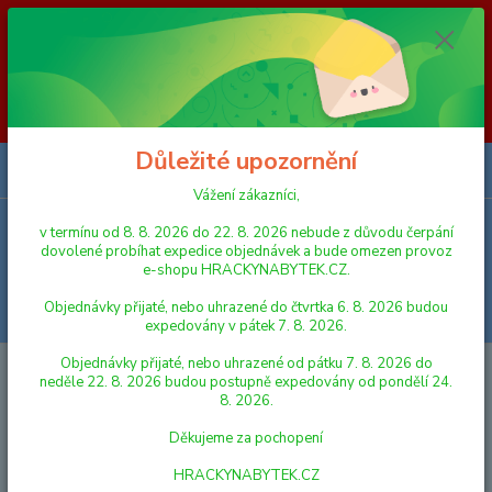
Vážení zákazníci, v termínu od 8. 8. 2026 do 23. 8. 2026 nebude z
důvodu čerpání dovolené probíhat expedice objednávek a bude omezen
provoz e-shopu HRACKYNABYTEK.CZ. Objednávky přijaté, nebo
uhrazené do čtvrtka 6. 8. 2026 budou expedovány v pátek 7. 8. 2026.
Objednávky přijaté, nebo uhrazené od pátku 7. 8. 2026 do neděle 23. 8.
2026 budou postupně expedovány od pondělí 24. 8. 2026. Děkujeme za
pochopení HRACKYNABYTEK.CZ
Důležité upozornění
0
ks
za
0,00 Kč
Vážení zákazníci,
v termínu od 8. 8. 2026 do 22. 8. 2026 nebude z důvodu čerpání
Menu
dovolené probíhat expedice objednávek a bude omezen provoz
e-shopu HRACKYNABYTEK.CZ.
Objednávky přijaté, nebo uhrazené do čtvrtka 6. 8. 2026 budou
Hledat
expedovány v pátek 7. 8. 2026.
Objednávky přijaté, nebo uhrazené od pátku 7. 8. 2026 do
Úvod
HRY A HLAVOLAMY
Albi BANG! ÚDOLÍ STÍNŮ
neděle 22. 8. 2026 budou postupně expedovány od pondělí 24.
8. 2026.
Albi BANG! ÚDOLÍ STÍNŮ
Děkujeme za pochopení
HRACKYNABYTEK.CZ