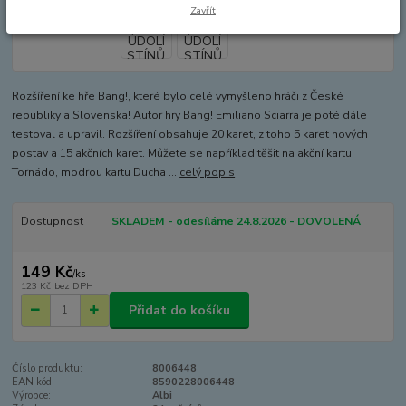
Zavřít
Rozšíření ke hře Bang!, které bylo celé vymyšleno hráči z České
republiky a Slovenska! Autor hry Bang! Emiliano Sciarra je poté dále
testoval a upravil. Rozšíření obsahuje 20 karet, z toho 5 karet nových
postav a 15 akčních karet. Můžete se například těšit na akční kartu
Tornádo, modrou kartu Ducha ...
celý popis
Dostupnost
SKLADEM - odesíláme 24.8.2026 - DOVOLENÁ
149 Kč
/
ks
123 Kč
bez DPH
Přidat do košíku
Číslo produktu:
8006448
EAN kód:
8590228006448
Výrobce:
Albi