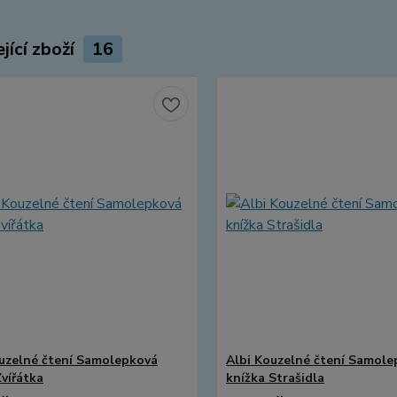
jící zboží
16
uzelné čtení Samolepková
Albi Kouzelné čtení Samole
Zvířátka
knížka Strašidla