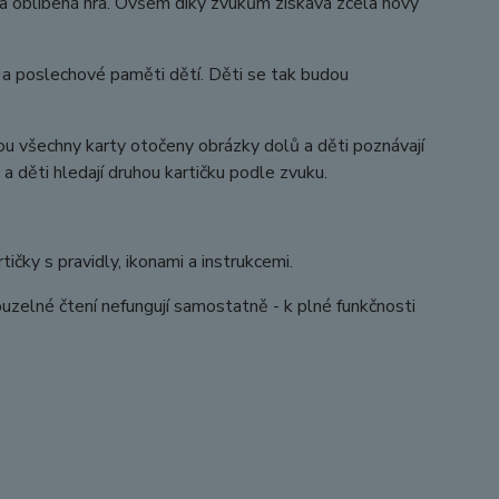
 a oblíbená hra. Ovšem díky zvukům získává zcela nový
 a poslechové paměti dětí. Děti se tak budou
jsou všechny karty otočeny obrázky dolů a děti poznávají
 a děti hledají druhou kartičku podle zvuku.
čky s pravidly, ikonami a instrukcemi.
Kouzelné čtení nefungují samostatně - k plné funkčnosti