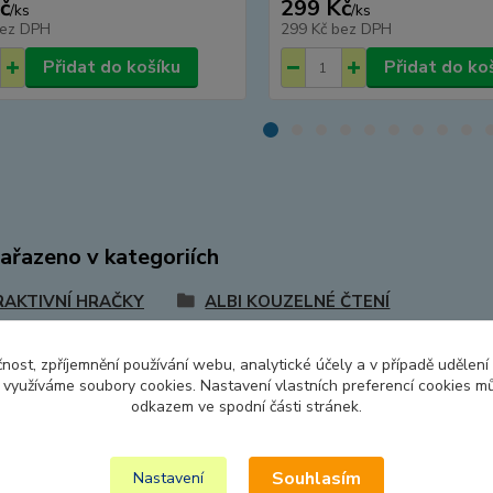
č
299 Kč
/
ks
/
ks
ez DPH
299 Kč
bez DPH
Přidat do košíku
Přidat do ko
zařazeno v kategoriích
RAKTIVNÍ HRAČKY
ALBI KOUZELNÉ ČTENÍ
čnost, zpříjemnění používání webu, analytické účely a v případě udělení
y využíváme soubory cookies. Nastavení vlastních preferencí cookies mů
odkazem ve spodní části stránek.
Souhlasím
Nastavení