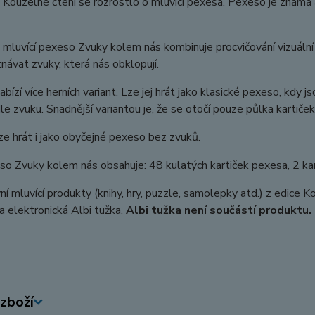
 Kouzelné čtení se rozrostlo o mluvící pexesa. Pexeso je známá
mluvící pexeso Zvuky kolem nás kombinuje procvičování vizuální
znávat zvuky, která nás obklopují.
bízí více herních variant. Lze jej hrát jako klasické pexeso, kdy 
le zvuku. Snadnější variantou je, že se otočí pouze půlka kartiček
e hrát i jako obyčejné pexeso bez zvuků.
o Zvuky kolem nás obsahuje: 48 kulatých kartiček pexesa, 2 karti
vní mluvící produkty (knihy, hry, puzzle, samolepky atd.) z edice 
a elektronická Albi tužka.
Albi tužka není součástí produktu.
zboží