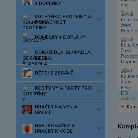
+ DOPLŇKY
KUCHYŇKY, PRODEJNY A
DOMÁCNOST
DOMEČKY + DOPLŇKY
ODRÁŽEDLA, ŠLAPADLA,
KOLA
DĚTSKÉ ZBRANĚ
KOSTÝMY A PÁRTY PRO
DĚTI
Kompl
HRAČKY NA VEN A
SPORT
Komple
NAFUKOVAČKY A
HRAČKY K VODĚ