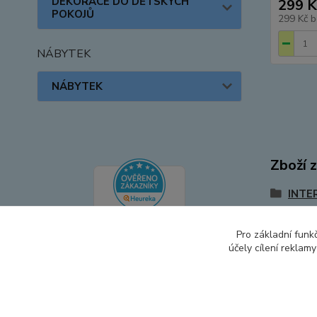
DEKORACE DO DĚTSKÝCH
299 K
POKOJŮ
299 Kč
b
NÁBYTEK
NÁBYTEK
Zboží 
INTE
Pro základní funk
účely cílení reklam