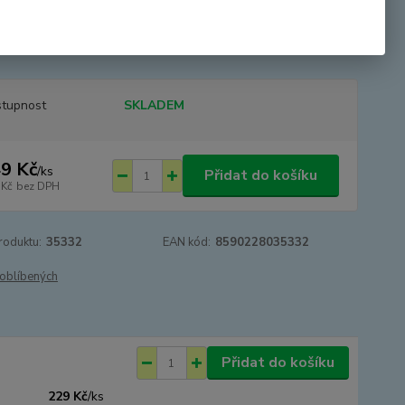
mbinuje procvičování vizuální a poslechové paměti dětí. Děti se
ou učit rozeznávat zvuky, která nás obklopují. Pexeso ...
celý
tupnost
SKLADEM
9 Kč
/
ks
Přidat do košíku
 Kč
bez DPH
roduktu:
35332
EAN kód:
8590228035332
oblíbených
Přidat do košíku
229 Kč
/
ks