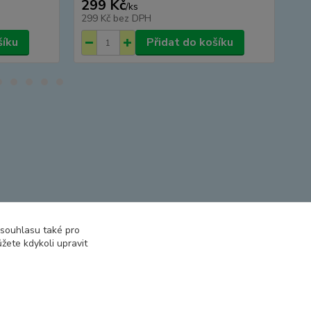
299 Kč
2
/
ks
299 Kč
bez DPH
29
šíku
Přidat do košíku
 souhlasu také pro
žete kdykoli upravit