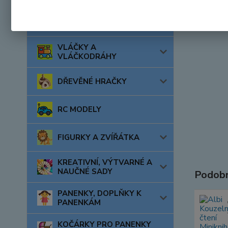
AUTA, LODĚ, LETADLA
VLÁČKY A
VLÁČKODRÁHY
DŘEVĚNÉ HRAČKY
RC MODELY
FIGURKY A ZVÍŘÁTKA
KREATIVNÍ, VÝTVARNÉ A
NAUČNÉ SADY
Podobn
PANENKY, DOPLŇKY K
PANENKÁM
KOČÁRKY PRO PANENKY