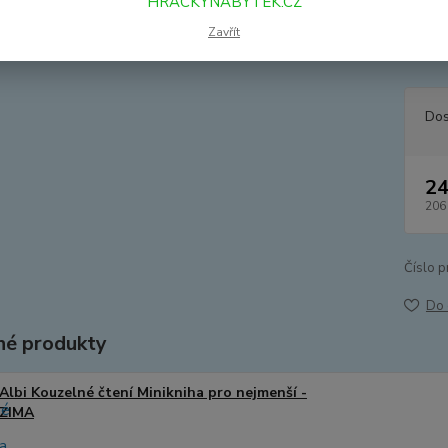
HRACKYNABYTEK.CZ
nás ko
tak bud
Zavřít
popis
Dos
24
206
Číslo p
Do 
é produkty
Albi Kouzelné čtení Minikniha pro nejmenší -
ZIMA