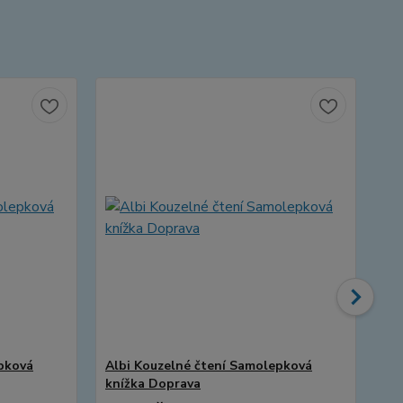
pková
Albi Kouzelné čtení Samolepková
Al
knížka Doprava
kn