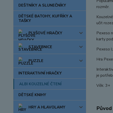
Populární
DEŠTNÍKY A SLUNEČNÍKY
rozměr.
DĚTSKÉ BATOHY, KUFŘÍKY A
Kouzelné 
TAŠKY
učit roze
Pexeso na
PLYŠOVÉ HRAČKY
karty pod
STAVEBNICE
Pexeso lz
Hra Pexes
PUZZLE
Interakti
INTERAKTIVNÍ HRAČKY
je potřeb
ALBI KOUZELNÉ ČTENÍ
Věk: 3+
DĚTSKÉ KNIHY
HRY A HLAVOLAMY
Původ 