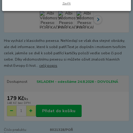
Zavřít
Hra vychází z klasického pexesa. Nehledají se však dva stejné obrázky,
ale dvě informace, které k sobě patří.Text je doplněn i motivem tvořícím
celek, jakmile se dvě k sobě patřící kartičky položí vedle sebe či pod
sebe. Díky vědomostnímu pexesu si můžete oživit znalosti hlavních
měst Evropy či hist...
celý popis
Dostupnost
SKLADEM - odesíláme 24.8.2026 - DOVOLENÁ
179 Kč
/
ks
148 Kč
bez DPH
Přidat do košíku
Číslo produktu:
8021328/POŘ