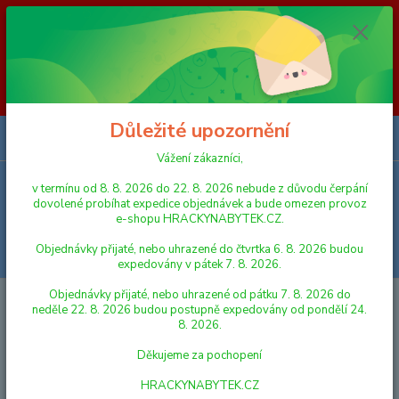
Vážení zákazníci, v termínu od 8. 8. 2026 do 23. 8. 2026 nebude z
důvodu čerpání dovolené probíhat expedice objednávek a bude omezen
provoz e-shopu HRACKYNABYTEK.CZ. Objednávky přijaté, nebo
uhrazené do čtvrtka 6. 8. 2026 budou expedovány v pátek 7. 8. 2026.
Objednávky přijaté, nebo uhrazené od pátku 7. 8. 2026 do neděle 23. 8.
2026 budou postupně expedovány od pondělí 24. 8. 2026. Děkujeme za
pochopení HRACKYNABYTEK.CZ
Důležité upozornění
0
ks
za
0,00 Kč
Vážení zákazníci,
v termínu od 8. 8. 2026 do 22. 8. 2026 nebude z důvodu čerpání
Menu
dovolené probíhat expedice objednávek a bude omezen provoz
e-shopu HRACKYNABYTEK.CZ.
Objednávky přijaté, nebo uhrazené do čtvrtka 6. 8. 2026 budou
Hledat
expedovány v pátek 7. 8. 2026.
Objednávky přijaté, nebo uhrazené od pátku 7. 8. 2026 do
Úvod
HRY A HLAVOLAMY
Albi Vědomostní Pexeso: POŘEKADLA
neděle 22. 8. 2026 budou postupně expedovány od pondělí 24.
8. 2026.
Albi Vědomostní Pexeso:
Děkujeme za pochopení
POŘEKADLA
HRACKYNABYTEK.CZ