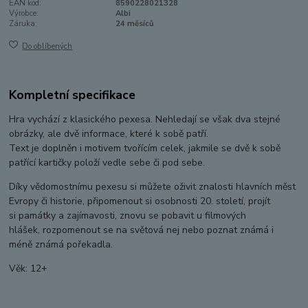
EAN kód:
8590228021328
Výrobce:
Albi
Záruka:
24 měsíců
Do oblíbených
Kompletní specifikace
Hra vychází z klasického pexesa. Nehledají se však dva stejné
obrázky, ale dvě informace, které k sobě patří.
Text je doplněn i motivem tvořícím celek, jakmile se dvě k sobě
patřící kartičky položí vedle sebe či pod sebe.
Díky vědomostnímu pexesu si můžete oživit znalosti hlavních měst
Evropy či historie, připomenout si osobnosti 20. století, projít
si památky a zajímavosti, znovu se pobavit u filmových
hlášek, rozpomenout se na světová nej nebo poznat známá i
méně známá pořekadla.
Věk: 12+