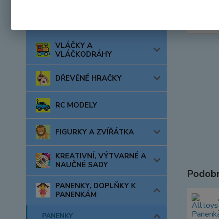
AUTA, LODĚ, LETADLA
VLÁČKY A
VLÁČKODRÁHY
DŘEVĚNÉ HRAČKY
RC MODELY
FIGURKY A ZVÍŘÁTKA
KREATIVNÍ, VÝTVARNÉ A
NAUČNÉ SADY
Podobn
PANENKY, DOPLŇKY K
PANENKÁM
PANENKY