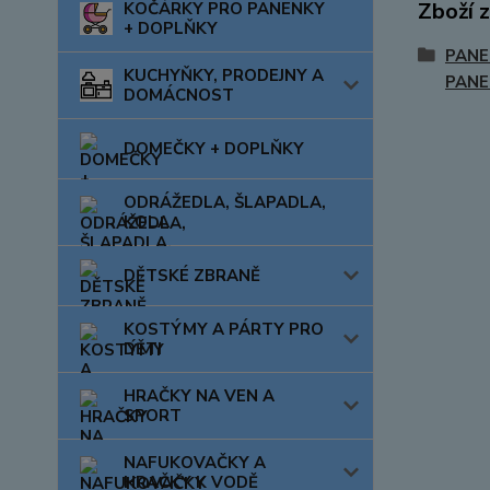
Zboží 
KOČÁRKY PRO PANENKY
+ DOPLŇKY
PANE
KUCHYŇKY, PRODEJNY A
PAN
DOMÁCNOST
DOMEČKY + DOPLŇKY
ODRÁŽEDLA, ŠLAPADLA,
KOLA
DĚTSKÉ ZBRANĚ
KOSTÝMY A PÁRTY PRO
DĚTI
HRAČKY NA VEN A
SPORT
NAFUKOVAČKY A
HRAČKY K VODĚ