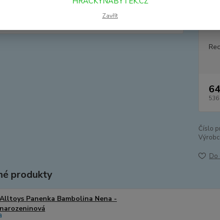
HRACKYNABYTEK.CZ
Zavřít
Dos
Rec
64
536
Číslo p
Výrobc
Do 
é produkty
Alltoys Panenka Bambolina Nena -
narozeninová