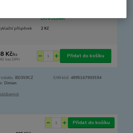
tupnost
SKLADEM - odesíláme 24.8.2026 -
DOVOLENÁ
yklační příspěvek
2 Kč
8 Kč
/
ks
Přidat do košíku
 Kč
bez DPH
roduktu:
BD359CZ
EAN kód:
4895167903594
e:
Dimian
oblíbených
Přidat do košíku