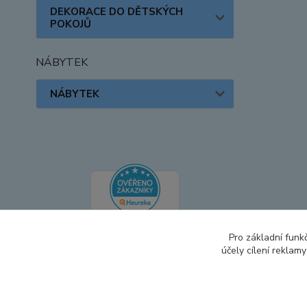
DEKORACE DO DĚTSKÝCH
POKOJŮ
NÁBYTEK
NÁBYTEK
Pro základní funk
účely cílení reklam