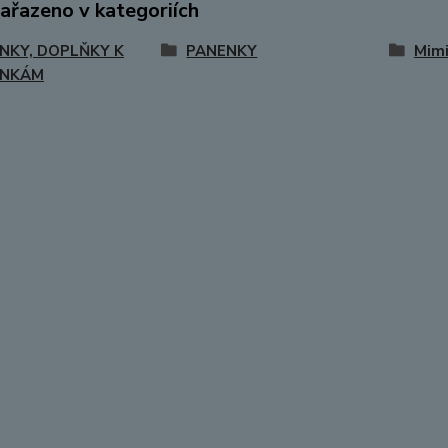
zařazeno v kategoriích
NKY, DOPLŇKY K
PANENKY
Mim
ENKÁM