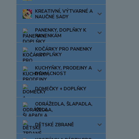
KREATIVNÍ, VÝTVARNÉ A
NAUČNÉ SADY
PANENKY, DOPLŇKY K
PANENKÁM
KOČÁRKY PRO PANENKY
+ DOPLŇKY
KUCHYŇKY, PRODEJNY A
DOMÁCNOST
DOMEČKY + DOPLŇKY
ODRÁŽEDLA, ŠLAPADLA,
KOLA
DĚTSKÉ ZBRANĚ