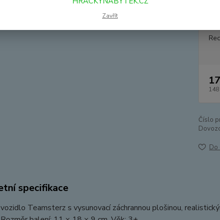
HRACKYNABYTEK.CZ
Zavřít
Dos
Rec
17
148
Číslo p
Dovozc
Do 
tní specifikace
vozidlo Teamsterz s vysunovací záchrannou plošinou, realistic
. Rozměr balení: 11 × 18 × 9 cm. Věk: 3+