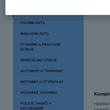
AUTA, LODĚ, LETADLA
OSOBNÍ AUTA
NÁKLADNÍ AUTA
STAVEBNÍ A PRACOVNÍ
STROJE
ZEMĚDĚLSKÉ STROJE
AUTOBUSY A TRAMVAJE
MOTORKY A ČTYŘKOLKY
VOJENSKÁ TECHNIKA
Komple
POLICIE, HASIČI A
Hasičské 
ZÁCHRANÁŘI
v balení)