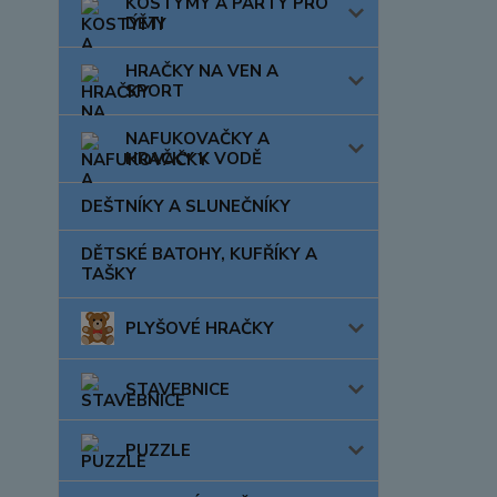
KOSTÝMY A PÁRTY PRO
DĚTI
HRAČKY NA VEN A
SPORT
NAFUKOVAČKY A
HRAČKY K VODĚ
DEŠTNÍKY A SLUNEČNÍKY
DĚTSKÉ BATOHY, KUFŘÍKY A
TAŠKY
PLYŠOVÉ HRAČKY
STAVEBNICE
PUZZLE