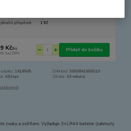
tupnost
SKLADEM
yklační příspěvek
1 Kč
9 Kč
/
ks
Přidat do košíku
 Kč
bez DPH
roduktu:
1416565
EAN kód:
5050841656510
e:
Alltoys
Záruka:
24 měsíců
oblíbených
kými zvuky a světlem. Vyžaduje 3×LR44 baterie (zahrnuty