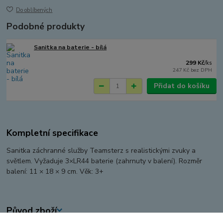
Do oblíbených
Podobné produkty
Sanitka na baterie - bílá
299 Kč
/
ks
247 Kč
bez DPH
Přidat do košíku
Kompletní specifikace
Sanitka záchranné služby Teamsterz s realistickými zvuky a
světlem. Vyžaduje 3×LR44 baterie (zahrnuty v balení). Rozměr
balení: 11 × 18 × 9 cm. Věk: 3+
Původ zboží