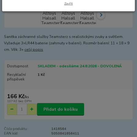
Zavřít
Sanitka záchranné služby Teamsterz s realistickými zvuky a světlem.
Vyžaduje 3×LR44 baterie (zahrnuty v balení). Rozměr balení: 11 × 18 × 9
cm. Věk: 3+
celý popis
Dostupnost
SKLADEM - odesíláme 24.8.2026 - DOVOLENÁ
Recyklační
1 Kč
příspěvek
166 Kč
/
ks
137 Kč
bez DPH
Přidat do košíku
Číslo produktu:
1416564
EAN kód:
5050841656411