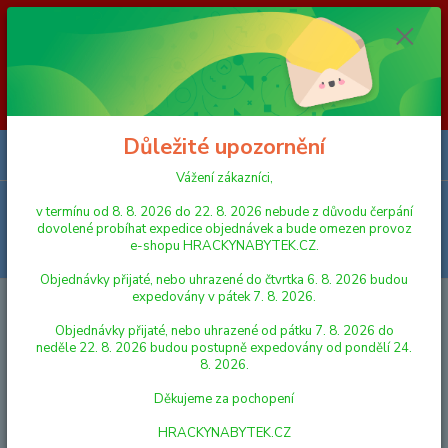
Vážení zákazníci, v termínu od 8. 8. 2026 do 23. 8. 2026 nebude z
důvodu čerpání dovolené probíhat expedice objednávek a bude omezen
provoz e-shopu HRACKYNABYTEK.CZ. Objednávky přijaté, nebo
uhrazené do čtvrtka 6. 8. 2026 budou expedovány v pátek 7. 8. 2026.
Objednávky přijaté, nebo uhrazené od pátku 7. 8. 2026 do neděle 23. 8.
2026 budou postupně expedovány od pondělí 24. 8. 2026. Děkujeme za
pochopení HRACKYNABYTEK.CZ
Důležité upozornění
0
ks
za
0,00 Kč
Vážení zákazníci,
Menu
v termínu od 8. 8. 2026 do 22. 8. 2026 nebude z důvodu čerpání
dovolené probíhat expedice objednávek a bude omezen provoz
e-shopu HRACKYNABYTEK.CZ.
Hledat
Objednávky přijaté, nebo uhrazené do čtvrtka 6. 8. 2026 budou
expedovány v pátek 7. 8. 2026.
Úvod
AUTA, LODĚ, LETADLA
Alltoys Halsall Teamsterz sanitka se
zvukem a světlem
Objednávky přijaté, nebo uhrazené od pátku 7. 8. 2026 do
neděle 22. 8. 2026 budou postupně expedovány od pondělí 24.
Alltoys Halsall Teamsterz
8. 2026.
sanitka se zvukem a světlem
Děkujeme za pochopení
HRACKYNABYTEK.CZ