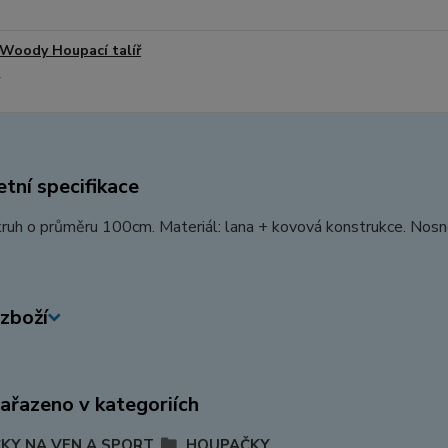
Woody Houpací talíř
tní specifikace
kruh o průměru 100cm. Materiál: lana + kovová konstrukce. Nos
zboží
zařazeno v kategoriích
KY NA VEN A SPORT
HOUPAČKY