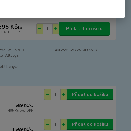
tupnost
SKLADEM
395 Kč
/
ks
Přidat do košíku
53 Kč
bez DPH
roduktu:
S411
EAN kód:
6922560345121
e:
Alltoys
oblíbených
Přidat do košíku
599 Kč
/
ks
495 Kč
bez DPH
Přidat do košíku
1 569 Kč
/
ks