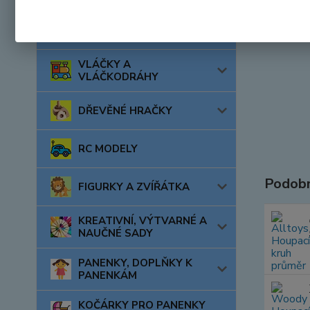
AUTA, LODĚ, LETADLA
VLÁČKY A
VLÁČKODRÁHY
DŘEVĚNÉ HRAČKY
RC MODELY
Podobn
FIGURKY A ZVÍŘÁTKA
KREATIVNÍ, VÝTVARNÉ A
NAUČNÉ SADY
PANENKY, DOPLŇKY K
PANENKÁM
KOČÁRKY PRO PANENKY