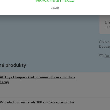
HRACKYNABYTEK.CZ
Dos
Zavřít
1 
1 1
Číslo p
Dovozc
Do 
é produkty
Alltoys Houpací kruh průměr 60 cm - modro-
černý
Woody Houpací kruh 100 cm červeno-modrý