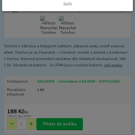
Zavřít
Telefon s 16ti tóny a blikajícím světlem, zábavné zvuky, on/off zvukový
efekt. Telefon je ve 3 barvách – v červené, modré a zelené s kombinací
s černou. Barevné provedení zasíláme dle skladové dostupnosti. Věk:
1,5+. Výrobek na baterie - 3x LR44 (jsou součástí balení).
celý popis
Dostupnost
SKLADEM - odesíláme 24.8.2026 - DOVOLENÁ
Recyklační
1 Kč
příspěvek
188 Kč
/
ks
155 Kč
bez DPH
Přidat do košíku