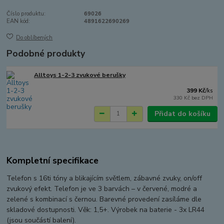
Číslo produktu:
69026
EAN kód:
4891622690269
Do oblíbených
Podobné produkty
Alltoys 1-2-3 zvukové berušky
399 Kč
/
ks
330 Kč
bez DPH
Přidat do košíku
Kompletní specifikace
Telefon s 16ti tóny a blikajícím světlem, zábavné zvuky, on/off
zvukový efekt. Telefon je ve 3 barvách – v červené, modré a
zelené s kombinací s černou. Barevné provedení zasíláme dle
skladové dostupnosti. Věk: 1,5+. Výrobek na baterie -
3x LR44
(jsou součástí balení).