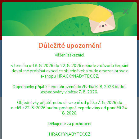
Vážení zákazníci, v termínu od 8. 8. 2026 do 23. 8. 2026 nebude z
důvodu čerpání dovolené probíhat expedice objednávek a bude omezen
provoz e-shopu HRACKYNABYTEK.CZ. Objednávky přijaté, nebo
uhrazené do čtvrtka 6. 8. 2026 budou expedovány v pátek 7. 8. 2026.
Objednávky přijaté, nebo uhrazené od pátku 7. 8. 2026 do neděle 23. 8.
2026 budou postupně expedovány od pondělí 24. 8. 2026. Děkujeme za
pochopení HRACKYNABYTEK.CZ
Důležité upozornění
0
ks
za
0,00 Kč
Vážení zákazníci,
v termínu od 8. 8. 2026 do 22. 8. 2026 nebude z důvodu čerpání
Menu
dovolené probíhat expedice objednávek a bude omezen provoz
e-shopu HRACKYNABYTEK.CZ.
Objednávky přijaté, nebo uhrazené do čtvrtka 6. 8. 2026 budou
Hledat
expedovány v pátek 7. 8. 2026.
Objednávky přijaté, nebo uhrazené od pátku 7. 8. 2026 do
Úvod
PRO NEJMENŠÍ
Alltoys Navystar Telefon pro nejmenší černo -
neděle 22. 8. 2026 budou postupně expedovány od pondělí 24.
barevný
8. 2026.
Alltoys Navystar Telefon pro
Děkujeme za pochopení
nejmenší černo - barevný
HRACKYNABYTEK.CZ