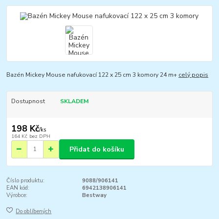
Bazén Mickey Mouse nafukovací 122 x 25 cm 3 komory 24 m+
celý popis
Dostupnost
SKLADEM
198 Kč
/
ks
164 Kč
bez DPH
Přidat do košíku
Číslo produktu:
9088/906141
EAN kód:
6942138906141
Výrobce:
Bestway
Do oblíbených