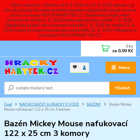
Vážení zákazníci, v termínu od 8. 8. 2026 do 23. 8. 2026 nebude z
důvodu čerpání dovolené probíhat expedice objednávek a bude omezen
provoz e-shopu HRACKYNABYTEK.CZ. Objednávky přijaté, nebo
uhrazené do čtvrtka 6. 8. 2026 budou expedovány v pátek 7. 8. 2026.
Objednávky přijaté, nebo uhrazené od pátku 7. 8. 2026 do neděle 23. 8.
2026 budou postupně expedovány od pondělí 24. 8. 2026. Děkujeme za
pochopení HRACKYNABYTEK.CZ
0
ks
za
0,00 Kč
Menu
Hledat
Úvod
NAFUKOVAČKY A HRAČKY K VODĚ
BAZÉNY
Bazén Mickey
Mouse nafukovací 122 x 25 cm 3 komory
Bazén Mickey Mouse nafukovací
122 x 25 cm 3 komory