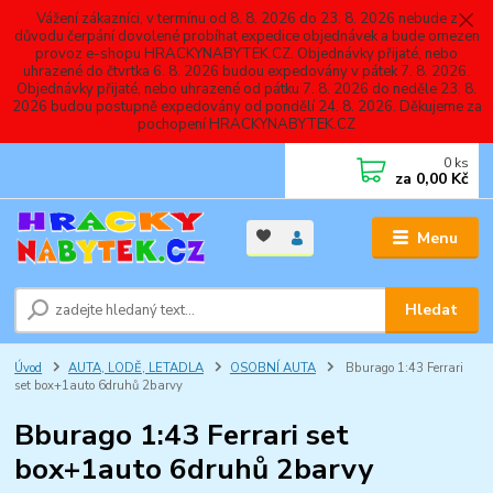
Vážení zákazníci, v termínu od 8. 8. 2026 do 23. 8. 2026 nebude z
důvodu čerpání dovolené probíhat expedice objednávek a bude omezen
provoz e-shopu HRACKYNABYTEK.CZ. Objednávky přijaté, nebo
uhrazené do čtvrtka 6. 8. 2026 budou expedovány v pátek 7. 8. 2026.
Objednávky přijaté, nebo uhrazené od pátku 7. 8. 2026 do neděle 23. 8.
2026 budou postupně expedovány od pondělí 24. 8. 2026. Děkujeme za
pochopení HRACKYNABYTEK.CZ
0
ks
za
0,00 Kč
Menu
Hledat
Úvod
AUTA, LODĚ, LETADLA
OSOBNÍ AUTA
Bburago 1:43 Ferrari
set box+1auto 6druhů 2barvy
Bburago 1:43 Ferrari set
box+1auto 6druhů 2barvy