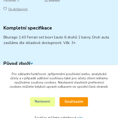
Parametr 3:
21.500000
Do oblíbených
Kompletní specifikace
Bburago 1:43 Ferrari set box+1auto 6 druhů 2 barvy. Druh auta
zasíláme dle skladové dostupnosti. Věk: 3+.
Původ zboží
Pro základní funkčnost, zpříjemnění používání webu, analytické
Zboží zařazeno v kategoriích
účely a v případě udělení souhlasu také pro účely cílení reklamy
využíváme soubory cookies. Nastavení vlastních preferencí
OSOBNÍ AUTA
cookies můžete kdykoli upravit odkazem ve spodní části stránek.
KOVOVÉ MODELY
Souhlasím
Nastavení
Souhlas můžete odmítnout
zde
.