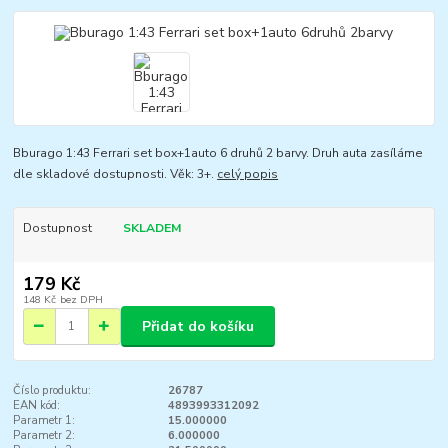
Bburago 1:43 Ferrari set box+1auto 6 druhů 2 barvy. Druh auta zasíláme
dle skladové dostupnosti. Věk: 3+.
celý popis
Dostupnost
SKLADEM
179 Kč
148 Kč
bez DPH
Přidat do košíku
Číslo produktu:
26787
EAN kód:
4893993312092
Parametr 1:
15.000000
Parametr 2:
6.000000