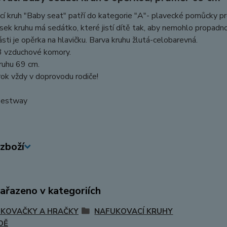
í kruh "Baby seat" patří do kategorie "A"- plavecké pomůcky p
ýsek kruhu má sedátko, které jistí dítě tak, aby nemohlo propadn
ásti je opěrka na hlavičku. Barva kruhu žlutá-celobarevná.
3 vzduchové komory.
ruhu 69 cm.
ok vždy v doprovodu rodiče!
Bestway
zboží
zařazeno v kategoriích
KOVAČKY A HRAČKY
NAFUKOVACÍ KRUHY
DĚ