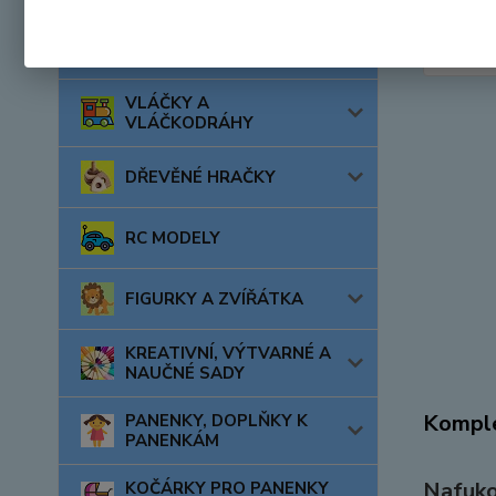
AUTA, LODĚ, LETADLA
VLÁČKY A
VLÁČKODRÁHY
DŘEVĚNÉ HRAČKY
RC MODELY
FIGURKY A ZVÍŘÁTKA
KREATIVNÍ, VÝTVARNÉ A
NAUČNÉ SADY
Komple
PANENKY, DOPLŇKY K
PANENKÁM
Nafuko
KOČÁRKY PRO PANENKY