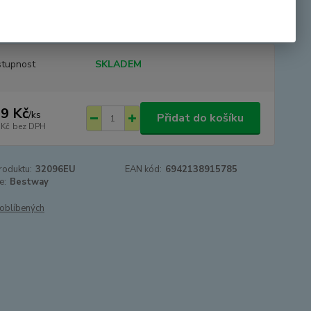
o propadnout dolů. V zadní části je opěrka na hlavičku. Barva
žlutá-celobarevná. Kruh má 3 vzdu...
celý popis
tupnost
SKLADEM
9 Kč
/
ks
Přidat do košíku
 Kč
bez DPH
roduktu:
32096EU
EAN kód:
6942138915785
e:
Bestway
oblíbených