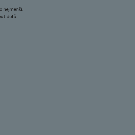
ro nejmenší.
out dolů.