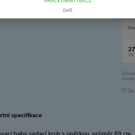
HRACKYNABYTEK.CZ
nemohl
kruhu 
Zavřít
Dos
27
231
Číslo p
Výrobc
Do 
tní specifikace
vací baby sedací kruh s opěrkou, průměr 69 cm