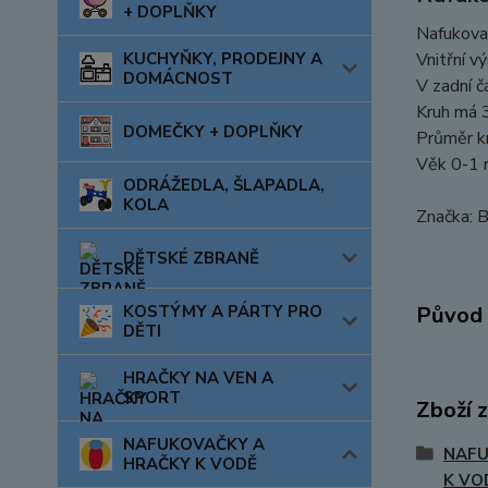
+ DOPLŇKY
Nafukovac
KUCHYŇKY, PRODEJNY A
Vnitřní v
DOMÁCNOST
V zadní č
Kruh má 
DOMEČKY + DOPLŇKY
Průměr k
Věk 0-1 r
ODRÁŽEDLA, ŠLAPADLA,
KOLA
Značka: 
DĚTSKÉ ZBRANĚ
KOSTÝMY A PÁRTY PRO
Původ 
DĚTI
HRAČKY NA VEN A
SPORT
Zboží 
NAFUKOVAČKY A
NAFU
HRAČKY K VODĚ
K VO