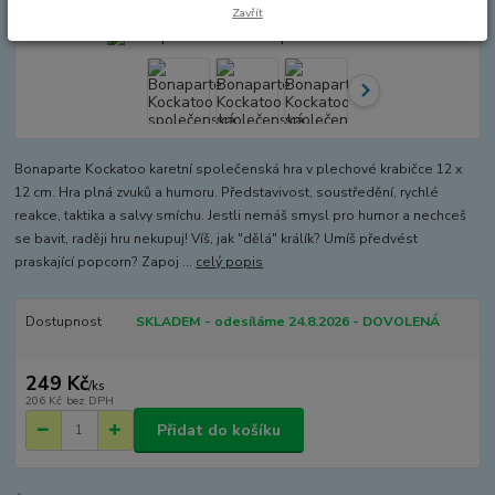
Zavřít
Bonaparte Kockatoo karetní společenská hra v plechové krabičce 12 x
12 cm. Hra plná zvuků a humoru. Představivost, soustředění, rychlé
reakce, taktika a salvy smíchu. Jestli nemáš smysl pro humor a nechceš
se bavit, raději hru nekupuj! Víš, jak "dělá" králík? Umíš předvést
praskající popcorn? Zapoj ...
celý popis
Dostupnost
SKLADEM - odesíláme 24.8.2026 - DOVOLENÁ
249 Kč
/
ks
206 Kč
bez DPH
Přidat do košíku