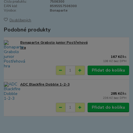
Číslo produktu:
7506300
EAN kód:
8595557506300
Výrobce:
Bonaparte
Do oblíbených
Podobné produkty
Bonaparte Grabolo junior Postřehová
hra
167 Kč
/
ks
138 Kč
bez DPH
Přidat do košíku
ADC Blackfire Dobble 1-2-3
285 Kč
/
ks
236 Kč
bez DPH
Přidat do košíku