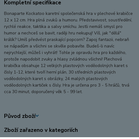
Kompletní specifikace
Bonaparte Kockatoo karetní společenská hra v plechové krabičce
12 x 12 cm.
Hra plná zvuků a humoru. Představivost, soustředění,
rychlé reakce, taktika a salvy smíchu. Jestli nemáš smysl pro
humor a nechceš se bavit, raději hru nekupuj! Víš, jak "dělá"
králík? Umíš předvést praskající popcorn? Zapoj fantazii, nebraň
se nápadům a všichni se skvěle pobavíte. Budeš-li navíc
nejrychlejší, můžeš i vyhrát! Tohle je opravdu hra pro každého,
protože napodobit zvuky a hlasy zvládnou všichni! Plechová
krabička obsahuje 12 velkých plastových voděodolných karet s
čísly 1-12, které tvoří herní plán, 30 středních plastových
voděodolných karet s obrázky, 24 malých plastových
voděodolných kartiček s čísly. Hra je určena pro 3 - 5 hráčů, trvá
cca 30 minut, doporučený věk 5 - 99 let.
Původ zboží
Zboží zařazeno v kategoriích