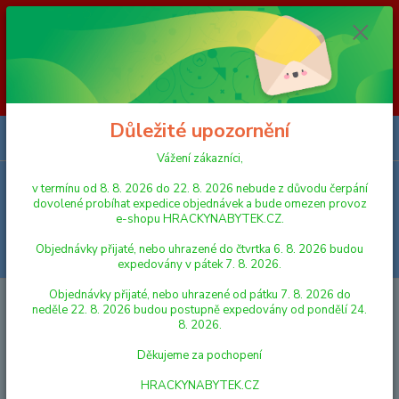
Vážení zákazníci, v termínu od 8. 8. 2026 do 23. 8. 2026 nebude z
důvodu čerpání dovolené probíhat expedice objednávek a bude omezen
provoz e-shopu HRACKYNABYTEK.CZ. Objednávky přijaté, nebo
uhrazené do čtvrtka 6. 8. 2026 budou expedovány v pátek 7. 8. 2026.
Objednávky přijaté, nebo uhrazené od pátku 7. 8. 2026 do neděle 23. 8.
2026 budou postupně expedovány od pondělí 24. 8. 2026. Děkujeme za
pochopení HRACKYNABYTEK.CZ
Důležité upozornění
0
ks
za
0,00 Kč
Vážení zákazníci,
v termínu od 8. 8. 2026 do 22. 8. 2026 nebude z důvodu čerpání
Menu
dovolené probíhat expedice objednávek a bude omezen provoz
e-shopu HRACKYNABYTEK.CZ.
Objednávky přijaté, nebo uhrazené do čtvrtka 6. 8. 2026 budou
Hledat
expedovány v pátek 7. 8. 2026.
Objednávky přijaté, nebo uhrazené od pátku 7. 8. 2026 do
Úvod
HRY A HLAVOLAMY
STOLNÍ HRY
Bonaparte Kockatoo
neděle 22. 8. 2026 budou postupně expedovány od pondělí 24.
společenská hra
8. 2026.
Bonaparte Kockatoo společenská
Děkujeme za pochopení
hra
HRACKYNABYTEK.CZ