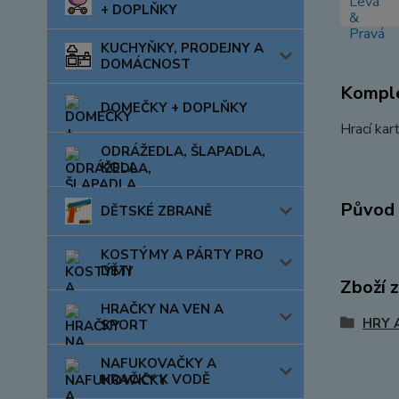
+ DOPLŇKY
KUCHYŇKY, PRODEJNY A
DOMÁCNOST
Komple
DOMEČKY + DOPLŇKY
Hrací kar
ODRÁŽEDLA, ŠLAPADLA,
KOLA
Původ 
DĚTSKÉ ZBRANĚ
KOSTÝMY A PÁRTY PRO
DĚTI
Zboží 
HRAČKY NA VEN A
HRY 
SPORT
NAFUKOVAČKY A
HRAČKY K VODĚ