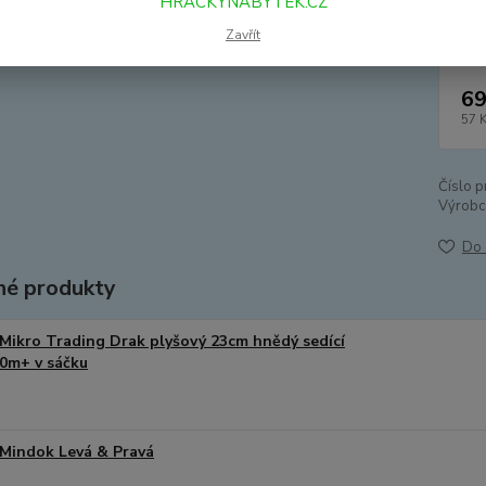
HRACKYNABYTEK.CZ
Dos
Zavřít
69
57 
Číslo p
Výrobc
Do 
é produkty
Mikro Trading Drak plyšový 23cm hnědý sedící
0m+ v sáčku
Mindok Levá & Pravá