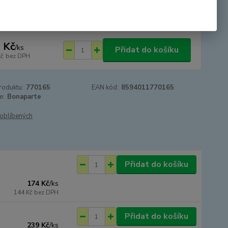
tupnost
SKLADEM
 Kč
/
ks
Přidat do košíku
Kč
bez DPH
roduktu:
770165
EAN kód:
8594011770165
e:
Bonaparte
oblíbených
Přidat do košíku
174 Kč
/
ks
144 Kč
bez DPH
Přidat do košíku
239 Kč
/
ks