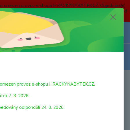
 a bude omezen provoz e-shopu HRACKYNABYTEK.CZ. Objednávky
 7. 8. 2026 do neděle 23. 8. 2026 budou postupně expedovány od
Z
Přihlášení
0
ks
za
0,00 Kč
dnohlavé
bude omezen provoz e-shopu HRACKYNABYTEK.CZ.
tek 7. 8. 2026.
pedovány od pondělí 24. 8. 2026.
karty pro mariáš a mnoho dalších oblíbených her. 32 listů. Věk
ý popis