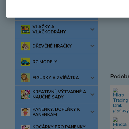
AUTA, LODĚ, LETADLA
VLÁČKY A
VLÁČKODRÁHY
DŘEVĚNÉ HRAČKY
RC MODELY
Podobn
FIGURKY A ZVÍŘÁTKA
KREATIVNÍ, VÝTVARNÉ A
NAUČNÉ SADY
PANENKY, DOPLŇKY K
PANENKÁM
KOČÁRKY PRO PANENKY