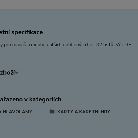
tní specifikace
ty pro mariáš a mnoho dalších oblíbených her. 32 listů. Věk 3+
zboží
zařazeno v kategoriích
A HLAVOLAMY
KARTY A KARETNÍ HRY