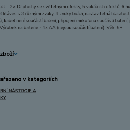
ult – 2× DJ plochy se světelnými efekty, 5 vokálních efektů, 6 hu
3 kláves s 3 různými zvuky, 4 zvuky bicích, nastavitelná hlasit
), kabel není součástí balení, připojení mirkofonu součástí balení
 Výrobek na baterie - 4x AA (nejsou součástí balení). Věk: 5+
zboží
zařazeno v kategoriích
BNÍ NÁSTROJE A
ČKY