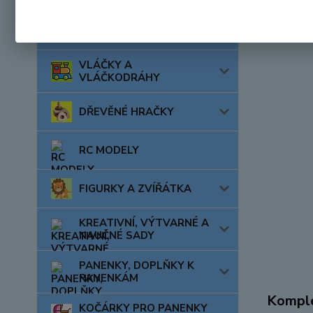
AUTA, LODĚ, LETADLA
VLÁČKY A
VLÁČKODRÁHY
DŘEVĚNÉ HRAČKY
RC MODELY
FIGURKY A ZVÍŘÁTKA
KREATIVNÍ, VÝTVARNÉ A
NAUČNÉ SADY
PANENKY, DOPLŇKY K
PANENKÁM
Komple
KOČÁRKY PRO PANENKY