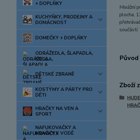
+ DOPLŇKY
Mixážní p
plocha, 1
KUCHYŇKY, PRODEJNY A
přehrávač
DOMÁCNOST
součástí.
DOMEČKY + DOPLŇKY
ODRÁŽEDLA, ŠLAPADLA,
Původ 
KOLA
DĚTSKÉ ZBRANĚ
Zboží 
KOSTÝMY A PÁRTY PRO
DĚTI
HUDE
HRA
HRAČKY NA VEN A
SPORT
NAFUKOVAČKY A
HRAČKY K VODĚ