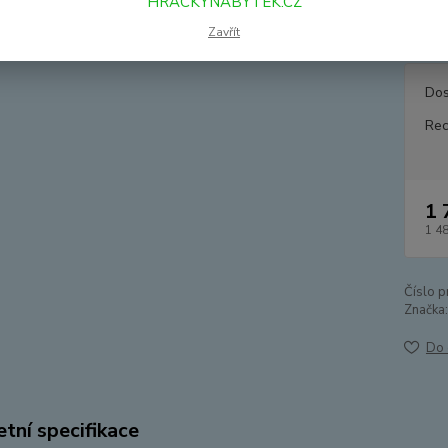
HRACKYNABYTEK.CZ
možnos
není so
Zavřít
Dos
Rec
1 
1 4
Číslo p
Značka:
Do 
tní specifikace