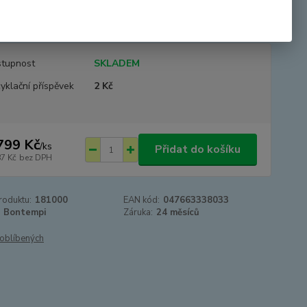
t propojení s MP3 (Smartfone, iPOD, CD přehrávač), kabel
učástí balení, připojení mi...
celý popis
tupnost
SKLADEM
yklační příspěvek
2 Kč
799 Kč
/
ks
Přidat do košíku
87 Kč
bez DPH
roduktu:
181000
EAN kód:
047663338033
Bontempi
Záruka:
24 měsíců
oblíbených