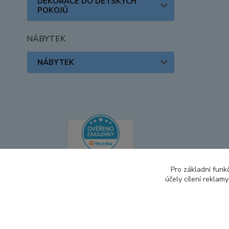
DEKORACE DO DĚTSKÝCH
POKOJŮ
NÁBYTEK
NÁBYTEK
Pro základní funk
účely cílení reklam