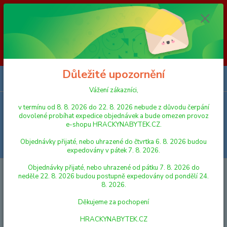
Vážení zákazníci, v termínu od 8. 8. 2026 do 23. 8. 2026 nebude z
důvodu čerpání dovolené probíhat expedice objednávek a bude omezen
provoz e-shopu HRACKYNABYTEK.CZ. Objednávky přijaté, nebo
uhrazené do čtvrtka 6. 8. 2026 budou expedovány v pátek 7. 8. 2026.
Objednávky přijaté, nebo uhrazené od pátku 7. 8. 2026 do neděle 23. 8.
2026 budou postupně expedovány od pondělí 24. 8. 2026. Děkujeme za
pochopení HRACKYNABYTEK.CZ
Důležité upozornění
0
ks
za
0,00 Kč
Vážení zákazníci,
v termínu od 8. 8. 2026 do 22. 8. 2026 nebude z důvodu čerpání
Menu
dovolené probíhat expedice objednávek a bude omezen provoz
e-shopu HRACKYNABYTEK.CZ.
Objednávky přijaté, nebo uhrazené do čtvrtka 6. 8. 2026 budou
Hledat
expedovány v pátek 7. 8. 2026.
Objednávky přijaté, nebo uhrazené od pátku 7. 8. 2026 do
Úvod
VLÁČKY A VLÁČKODRÁHY
Brio 33893 Vozík s letištními
neděle 22. 8. 2026 budou postupně expedovány od pondělí 24.
zavazadly
8. 2026.
Brio 33893 Vozík s letištními
Děkujeme za pochopení
zavazadly
HRACKYNABYTEK.CZ