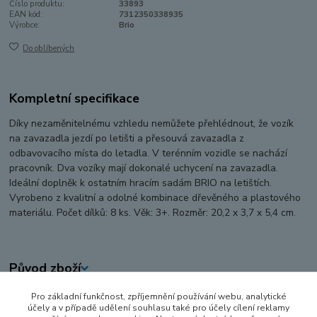
Číslo produktu:
33893
EAN kód:
7312350338935
Výrobce:
Brio
Do oblíbených
Kompletní specifikace
Díky nezaměnitelnému vzhledu nemůžete přehlédnout, že vozík
na zavazadla jezdí po letišti a přesouvá zavazadla z
odbavovacího místa do letadla. V terénním vozidle se nachází
pracovník. Dva vozíky mají dokonalé uchycení na zavazadla.
Ideální doplněk k ostatním hracím sadám BRIO na letištích.
Vyrobeno z kvalitní a odolné kombinace dřevěného a plastového
materiálu. Počet dílků: 8 ks. Věk: 3+. Rozměr: 20,2 x 3,7 x 5,4 cm.
Původ zboží
Pro základní funkčnost, zpříjemnění používání webu, analytické
Zboží zařazeno v kategoriích
účely a v případě udělení souhlasu také pro účely cílení reklamy