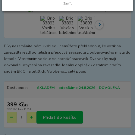
Zavřít
Díky nezaměnitelnému vzhledu nemůžete přehlédnout, že vozík na
zavazadla jezdí po letišti a přesouvá zavazadla z odbavovacího místa do
letadla. V terénním vozidle se nachází pracovník. Dva vozíky mají
dokonalé uchycení na zavazadla. Ideální doplněk k ostatním hracím
sadám BRIO na letištích. Vyrobeno...
celý popis
Dostupnost
SKLADEM - odesíláme 24.8.2026 - DOVOLENÁ
399 Kč
/
ks
330 Kč
bez DPH
Přidat do košíku