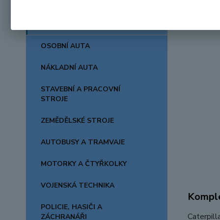
AUTA, LODĚ, LETADLA
OSOBNÍ AUTA
NÁKLADNÍ AUTA
STAVEBNÍ A PRACOVNÍ
STROJE
ZEMĚDĚLSKÉ STROJE
AUTOBUSY A TRAMVAJE
MOTORKY A ČTYŘKOLKY
VOJENSKÁ TECHNIKA
Komple
POLICIE, HASIČI A
Caterpill
ZÁCHRANÁŘI