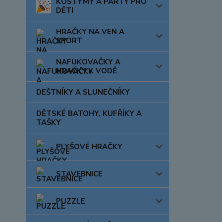
KOSTÝMY A PÁRTY PRO
DĚTI
HRAČKY NA VEN A
SPORT
NAFUKOVAČKY A
HRAČKY K VODĚ
DEŠTNÍKY A SLUNEČNÍKY
DĚTSKÉ BATOHY, KUFŘÍKY A
TAŠKY
PLYŠOVÉ HRAČKY
STAVEBNICE
PUZZLE