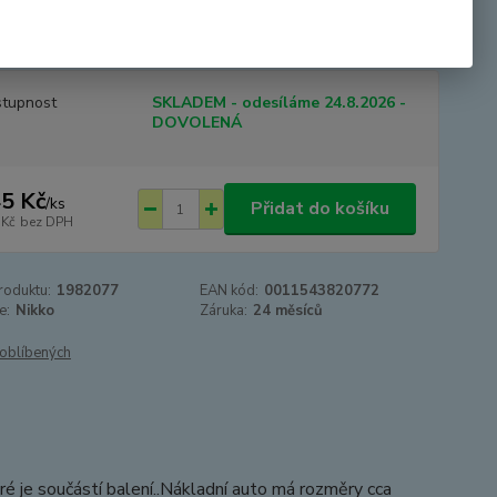
cca 24cm.Vhodné pro malé stavitele na písek, pro velké
. Baleno v krabici s výřezem. Doporuč...
celý popis
tupnost
SKLADEM - odesíláme 24.8.2026 -
DOVOLENÁ
5 Kč
/
ks
Přidat do košíku
 Kč
bez DPH
roduktu:
1982077
EAN kód:
0011543820772
e:
Nikko
Záruka:
24 měsíců
oblíbených
é je součástí balení..Nákladní auto má rozměry cca