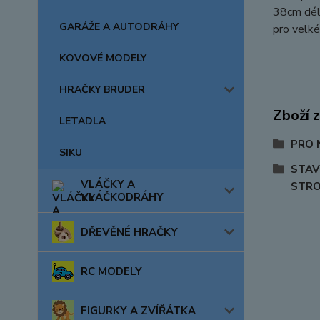
38cm délk
GARÁŽE A AUTODRÁHY
pro velké
KOVOVÉ MODELY
HRAČKY BRUDER
Zboží 
LETADLA
PRO 
SIKU
STAV
VLÁČKY A
STRO
VLÁČKODRÁHY
DŘEVĚNÉ HRAČKY
RC MODELY
FIGURKY A ZVÍŘÁTKA