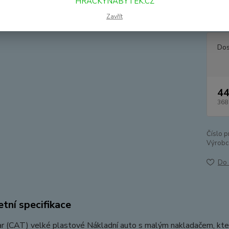
HRACKYNABYTEK.CZ
délku 
stavění
Zavřít
Dos
44
368
Číslo p
Výrobc
Do 
tní specifikace
ar (CAT) velké plastové Nákladní auto s malým nakladačem, kter