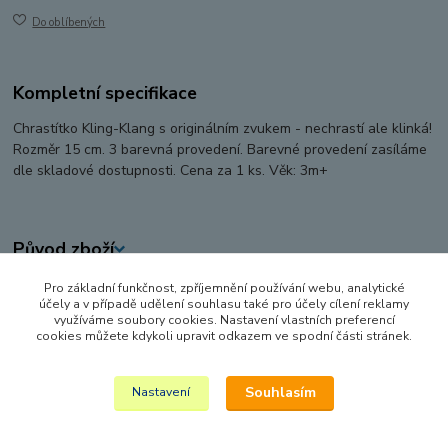
Do oblíbených
Kompletní specifikace
Chrastítko Kling-Klang s originálním zvukem - nechrastí ale klinká!
Rozměr 15 cm. 3 barevná provedení. Barevné provedení zasíláme
dle skladové dostupnosti. Cena za 1 ks. Věk: 3m+
Původ zboží
Pro základní funkčnost, zpříjemnění používání webu, analytické
Zboží zařazeno v kategoriích
účely a v případě udělení souhlasu také pro účely cílení reklamy
využíváme soubory cookies. Nastavení vlastních preferencí
PRO NEJMENŠÍ
cookies můžete kdykoli upravit odkazem ve spodní části stránek.
CHRASTÍTKA A KOUSÁTKA
Souhlasím
Nastavení