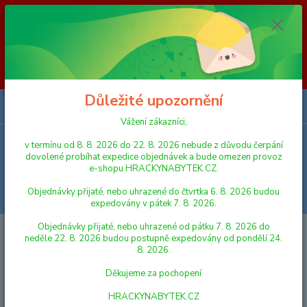
Vážení zákazníci, v termínu od 8. 8. 2026 do 23. 8. 2026 nebude z
důvodu čerpání dovolené probíhat expedice objednávek a bude omezen
provoz e-shopu HRACKYNABYTEK.CZ. Objednávky přijaté, nebo
uhrazené do čtvrtka 6. 8. 2026 budou expedovány v pátek 7. 8. 2026.
Objednávky přijaté, nebo uhrazené od pátku 7. 8. 2026 do neděle 23. 8.
2026 budou postupně expedovány od pondělí 24. 8. 2026. Děkujeme za
pochopení HRACKYNABYTEK.CZ
Důležité upozornění
0
ks
za
0,00 Kč
Vážení zákazníci,
v termínu od 8. 8. 2026 do 22. 8. 2026 nebude z důvodu čerpání
Menu
dovolené probíhat expedice objednávek a bude omezen provoz
e-shopu HRACKYNABYTEK.CZ.
Objednávky přijaté, nebo uhrazené do čtvrtka 6. 8. 2026 budou
Hledat
expedovány v pátek 7. 8. 2026.
Objednávky přijaté, nebo uhrazené od pátku 7. 8. 2026 do
Úvod
PRO NEJMENŠÍ
Simba Chrastítko Kling-Klang, 15 cm, 3 druhy
neděle 22. 8. 2026 budou postupně expedovány od pondělí 24.
8. 2026.
Simba Chrastítko Kling-Klang, 15
Děkujeme za pochopení
cm, 3 druhy
HRACKYNABYTEK.CZ