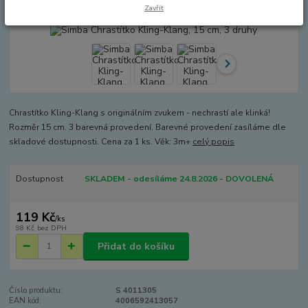
Akce
Zavřít
Chrastítko Kling-Klang s originálním zvukem - nechrastí ale klinká!
Rozměr 15 cm. 3 barevná provedení. Barevné provedení zasíláme dle
skladové dostupnosti. Cena za 1 ks. Věk: 3m+
celý popis
Dostupnost
SKLADEM - odesíláme 24.8.2026 - DOVOLENÁ
119 Kč
/
ks
98 Kč
bez DPH
Přidat do košíku
Číslo produktu:
S 4011305
EAN kód:
4006592413057