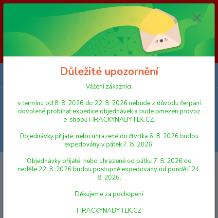
Vážení zákazníci, v termínu od 8. 8. 2026 do 23. 8. 2026 nebude z
důvodu čerpání dovolené probíhat expedice objednávek a bude omezen
provoz e-shopu HRACKYNABYTEK.CZ. Objednávky přijaté, nebo
uhrazené do čtvrtka 6. 8. 2026 budou expedovány v pátek 7. 8. 2026.
Objednávky přijaté, nebo uhrazené od pátku 7. 8. 2026 do neděle 23. 8.
2026 budou postupně expedovány od pondělí 24. 8. 2026. Děkujeme za
pochopení HRACKYNABYTEK.CZ
Důležité upozornění
0
ks
za
0,00 Kč
Vážení zákazníci,
v termínu od 8. 8. 2026 do 22. 8. 2026 nebude z důvodu čerpání
Menu
dovolené probíhat expedice objednávek a bude omezen provoz
e-shopu HRACKYNABYTEK.CZ.
Objednávky přijaté, nebo uhrazené do čtvrtka 6. 8. 2026 budou
Hledat
expedovány v pátek 7. 8. 2026.
Objednávky přijaté, nebo uhrazené od pátku 7. 8. 2026 do
Úvod
PRO NEJMENŠÍ
Chrastítko Medvěd/Zajíc plast 12,5cm asst 4
neděle 22. 8. 2026 budou postupně expedovány od pondělí 24.
barvy v sáčku 0m+
8. 2026.
Chrastítko Medvěd/Zajíc plast
Děkujeme za pochopení
12,5cm asst 4 barvy v sáčku 0m+
HRACKYNABYTEK.CZ