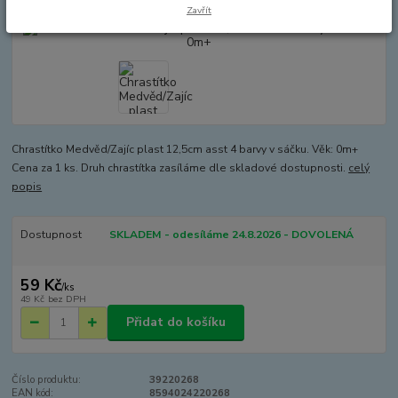
Zavřít
Chrastítko Medvěd/Zajíc plast 12,5cm asst 4 barvy v sáčku. Věk: 0m+
Cena za 1 ks. Druh chrastítka zasíláme dle skladové dostupnosti.
celý
popis
Dostupnost
SKLADEM - odesíláme 24.8.2026 - DOVOLENÁ
59 Kč
/
ks
49 Kč
bez DPH
Přidat do košíku
Číslo produktu:
39220268
EAN kód:
8594024220268