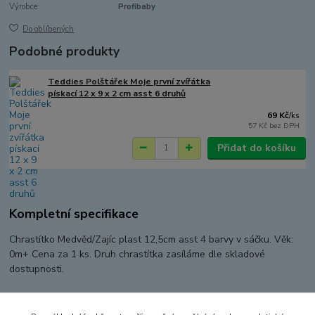
Výrobce:
Profibaby
Do oblíbených
Podobné produkty
Teddies Polštářek Moje první zvířátka
pískací 12 x 9 x 2 cm asst 6 druhů
69 Kč
/
ks
57 Kč
bez DPH
Přidat do košíku
Kompletní specifikace
Chrastítko Medvěd/Zajíc plast 12,5cm asst 4 barvy v sáčku. Věk:
0m+ Cena za 1 ks. Druh chrastítka zasíláme dle skladové
dostupnosti.