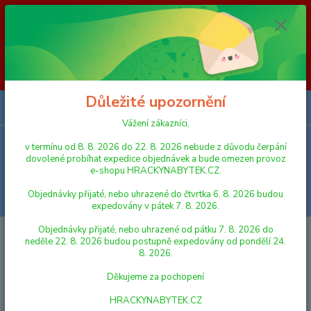
Vážení zákazníci, v termínu od 8. 8. 2026 do 23. 8. 2026 nebude z
důvodu čerpání dovolené probíhat expedice objednávek a bude omezen
provoz e-shopu HRACKYNABYTEK.CZ. Objednávky přijaté, nebo
uhrazené do čtvrtka 6. 8. 2026 budou expedovány v pátek 7. 8. 2026.
Objednávky přijaté, nebo uhrazené od pátku 7. 8. 2026 do neděle 23. 8.
2026 budou postupně expedovány od pondělí 24. 8. 2026. Děkujeme za
pochopení HRACKYNABYTEK.CZ
Důležité upozornění
0
ks
za
0,00 Kč
Vážení zákazníci,
v termínu od 8. 8. 2026 do 22. 8. 2026 nebude z důvodu čerpání
Menu
dovolené probíhat expedice objednávek a bude omezen provoz
e-shopu HRACKYNABYTEK.CZ.
Objednávky přijaté, nebo uhrazené do čtvrtka 6. 8. 2026 budou
Hledat
expedovány v pátek 7. 8. 2026.
Objednávky přijaté, nebo uhrazené od pátku 7. 8. 2026 do
Úvod
PRO NEJMENŠÍ
Winfun Chrastítko/kousátko slon plyšový 17 cm
neděle 22. 8. 2026 budou postupně expedovány od pondělí 24.
šustící 0m+ na kartě
8. 2026.
Winfun Chrastítko/kousátko slon
Děkujeme za pochopení
plyšový 17 cm šustící 0m+ na
HRACKYNABYTEK.CZ