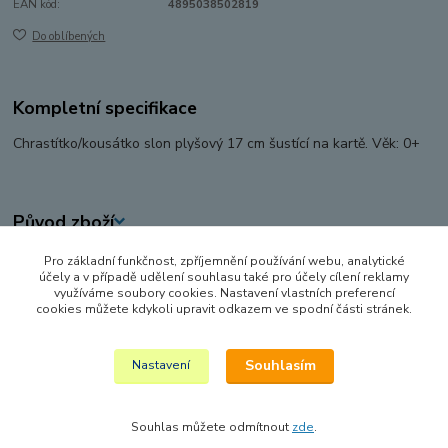
EAN kód:
4895038502819
Do oblíbených
Kompletní specifikace
Chrastítko/kousátko slon plyšový 17 cm šustící na kartě. Věk: 0+
Původ zboží
Pro základní funkčnost, zpříjemnění používání webu, analytické
Zboží zařazeno v kategoriích
účely a v případě udělení souhlasu také pro účely cílení reklamy
využíváme soubory cookies. Nastavení vlastních preferencí
PRO NEJMENŠÍ
cookies můžete kdykoli upravit odkazem ve spodní části stránek.
CHRASTÍTKA A KOUSÁTKA
Souhlasím
Nastavení
Souhlas můžete odmítnout
zde
.
Vytvořeno na
Eshop-rychle.cz