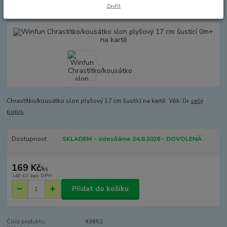
kartě
Zavřít
Chrastítko/kousátko slon plyšový 17 cm šustící na kartě. Věk: 0+
celý
popis
Dostupnost
SKLADEM - odesíláme 24.8.2026 - DOVOLENÁ
169 Kč
/
ks
140 Kč
bez DPH
Přidat do košíku
Číslo produktu:
93652