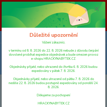
Vážení zákazníci, v termínu od 8. 8. 2026 do 23. 8. 2026 nebude z
důvodu čerpání dovolené probíhat expedice objednávek a bude omezen
provoz e-shopu HRACKYNABYTEK.CZ. Objednávky přijaté, nebo
uhrazené do čtvrtka 6. 8. 2026 budou expedovány v pátek 7. 8. 2026.
Objednávky přijaté, nebo uhrazené od pátku 7. 8. 2026 do neděle 23. 8.
2026 budou postupně expedovány od pondělí 24. 8. 2026. Děkujeme za
pochopení HRACKYNABYTEK.CZ
Důležité upozornění
0
ks
za
0,00 Kč
Vážení zákazníci,
v termínu od 8. 8. 2026 do 22. 8. 2026 nebude z důvodu čerpání
Menu
dovolené probíhat expedice objednávek a bude omezen provoz
e-shopu HRACKYNABYTEK.CZ.
Objednávky přijaté, nebo uhrazené do čtvrtka 6. 8. 2026 budou
Hledat
expedovány v pátek 7. 8. 2026.
Objednávky přijaté, nebo uhrazené od pátku 7. 8. 2026 do
Úvod
HRY A HLAVOLAMY
Detoa Figurky dřevo 25 mm 24 ks 6 barev+ 2
neděle 22. 8. 2026 budou postupně expedovány od pondělí 24.
kostky společenská hra v sáčku 7 x 13 cm
8. 2026.
Detoa Figurky dřevo 25 mm 24 ks
Děkujeme za pochopení
6 barev+ 2 kostky společenská
HRACKYNABYTEK.CZ