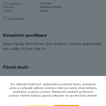
Číslo produktu:
7132409
EAN kód:
8593547132409
Výrobce:
Detoa
Do oblíbených
Kompletní specifikace
Detoa Figurky dřevo 25 mm 24 ks 6 barev+ 2 kostky společenská
hra v sáčku 7x13cm. Věk: 3+
Původ zboží
Zboží zařazeno v kategoriích
Pro základní funkčnost, zpříjemnění používání webu, analytické
DŘEVĚNÉ HRAČKY
účely a v případě udělení souhlasu také pro účely cílení reklamy
využíváme soubory cookies. Nastavení vlastních preferencí
HRY A HLAVOLAMY
cookies můžete kdykoli upravit odkazem ve spodní části stránek.
STOLNÍ HRY