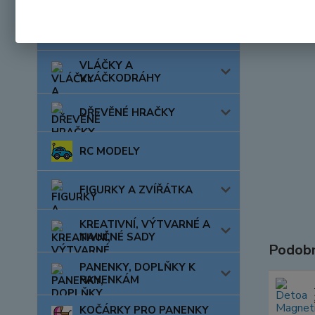
AUTA, LODĚ, LETADLA
VLÁČKY A
VLÁČKODRÁHY
DŘEVĚNÉ HRAČKY
RC MODELY
FIGURKY A ZVÍŘÁTKA
KREATIVNÍ, VÝTVARNÉ A
NAUČNÉ SADY
Podobn
PANENKY, DOPLŇKY K
PANENKÁM
KOČÁRKY PRO PANENKY