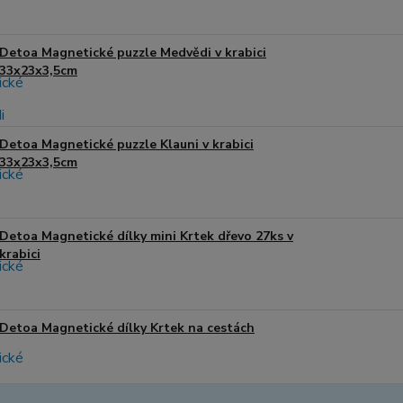
Detoa Magnetické puzzle Medvědi v krabici
33x23x3,5cm
Detoa Magnetické puzzle Klauni v krabici
33x23x3,5cm
Detoa Magnetické dílky mini Krtek dřevo 27ks v
krabici
Detoa Magnetické dílky Krtek na cestách