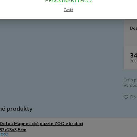
HRACKYNABYTEK.CZ
rozvíj
podstav
Zavřít
Dos
34
288
Číslo p
Výrobc
Do 
é produkty
Detoa Magnetické puzzle ZOO v krabici
33x23x3,5cm