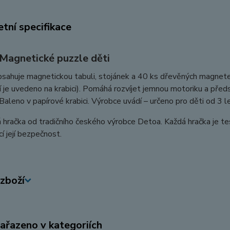
tní specifikace
Magnetické puzzle děti
sahuje magnetickou tabuli, stojánek a 40 ks dřevěných magnetek 
 je uvedeno na krabici). Pomáhá rozvíjet jemnou motoriku a před
 Baleno v papírové krabici. Výrobce uvádí – určeno pro děti od 3 l
hračka od tradičního českého výrobce Detoa. Každá hračka je tes
cí její bezpečnost.
zboží
zařazeno v kategoriích