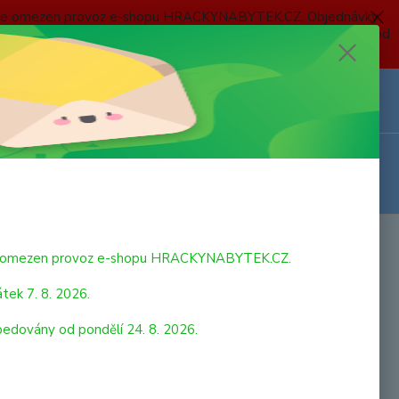
 a bude omezen provoz e-shopu HRACKYNABYTEK.CZ. Objednávky
 7. 8. 2026 do neděle 23. 8. 2026 budou postupně expedovány od
Z
Přihlášení
0
ks
za
0,00 Kč
bude omezen provoz e-shopu HRACKYNABYTEK.CZ.
tek 7. 8. 2026.
pedovány od pondělí 24. 8. 2026.
Magnetické puzzle děti Hračka obsahuje magnetickou tabuli,
ek a 40 ks dřevěných magnetek – tvarů, z nichž lze sestavit
obrázky (pár typů na sestavení je uvedeno na krabici). Pomáhá