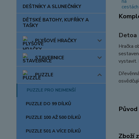
DEŠTNÍKY A SLUNEČNÍKY
Komple
DĚTSKÉ BATOHY, KUFŘÍKY A
TAŠKY
Detoa 
PLYŠOVÉ HRAČKY
Hračka ob
sestavení
STAVEBNICE
vystavit.
Dřevěnná 
PUZZLE
osvědčují
PUZZLE PRO NEJMENŠÍ
PUZZLE DO 99 DÍLKŮ
Původ 
PUZZLE 100 AŽ 500 DÍLKŮ
PUZZLE 501 A VÍCE DÍLKŮ
Zboží 