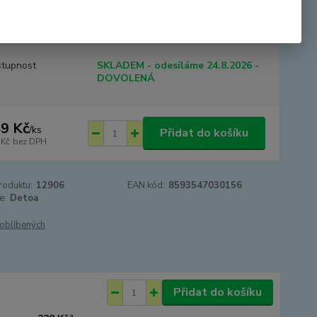
et jemnou motoriku a představivost. Sestavený obrázek lze díky
ci vystavit. Baleno v pap...
celý popis
tupnost
SKLADEM - odesíláme 24.8.2026 -
DOVOLENÁ
9 Kč
/
ks
Přidat do košíku
 Kč
bez DPH
roduktu:
12906
EAN kód:
8593547030156
e:
Detoa
oblíbených
Přidat do košíku