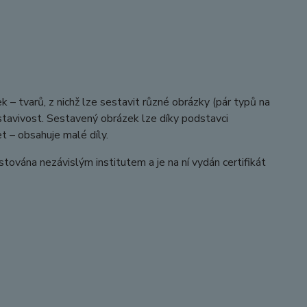
– tvarů, z nichž lze sestavit různé obrázky (pár typů na
stavivost. Sestavený obrázek lze díky podstavci
et – obsahuje malé díly.
tována nezávislým institutem a je na ní vydán certifikát