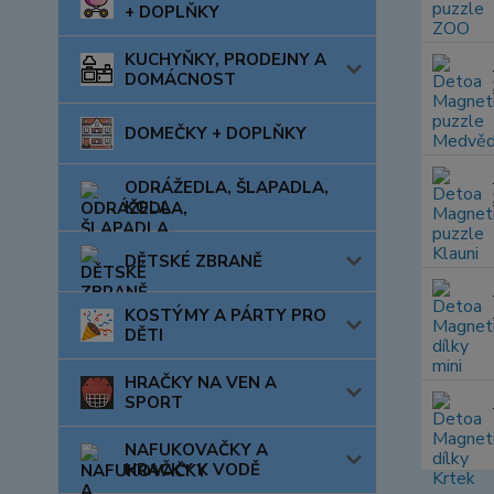
+ DOPLŇKY
KUCHYŇKY, PRODEJNY A
DOMÁCNOST
DOMEČKY + DOPLŇKY
ODRÁŽEDLA, ŠLAPADLA,
KOLA
DĚTSKÉ ZBRANĚ
KOSTÝMY A PÁRTY PRO
DĚTI
HRAČKY NA VEN A
SPORT
NAFUKOVAČKY A
HRAČKY K VODĚ