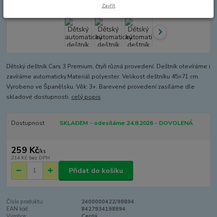
Zavřít
Dětský deštník Cars 3 Premium, čtyři různá provedení. Deštník otevíráme i
zavíráme automaticky.Ma­teriál polyester. Velikost deštníku 45×71 cm.
Vyrobeno ve Španělsku. Věk: 3+. Barevené provedení zasíláme dle
skladové dostupnosti.
celý popis
Dostupnost
SKLADEM - odesíláme 24.8.2026 - DOVOLENÁ
259 Kč
/
ks
214 Kč
bez DPH
Přidat do košíku
Číslo produktu:
2400000422/98894
EAN kód:
8427934198894
Výrobce:
Cerdá