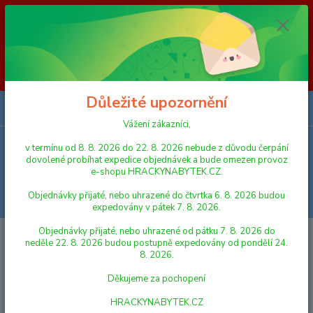
Vážení zákazníci, v termínu od 8. 8. 2026 do 23. 8. 2026 nebude z
důvodu čerpání dovolené probíhat expedice objednávek a bude omezen
provoz e-shopu HRACKYNABYTEK.CZ. Objednávky přijaté, nebo
uhrazené do čtvrtka 6. 8. 2026 budou expedovány v pátek 7. 8. 2026.
Objednávky přijaté, nebo uhrazené od pátku 7. 8. 2026 do neděle 23. 8.
2026 budou postupně expedovány od pondělí 24. 8. 2026. Děkujeme za
pochopení HRACKYNABYTEK.CZ
Důležité upozornění
0
ks
za
0,00 Kč
Vážení zákazníci,
v termínu od 8. 8. 2026 do 22. 8. 2026 nebude z důvodu čerpání
Menu
dovolené probíhat expedice objednávek a bude omezen provoz
e-shopu HRACKYNABYTEK.CZ.
Objednávky přijaté, nebo uhrazené do čtvrtka 6. 8. 2026 budou
Hledat
expedovány v pátek 7. 8. 2026.
Objednávky přijaté, nebo uhrazené od pátku 7. 8. 2026 do
Úvod
DEŠTNÍKY A SLUNEČNÍKY
Dětský automatický deštník Cars 3
neděle 22. 8. 2026 budou postupně expedovány od pondělí 24.
8. 2026.
Dětský automatický deštník Cars
Děkujeme za pochopení
3
HRACKYNABYTEK.CZ