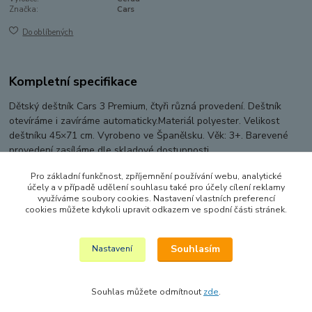
Značka:
Cars
Do oblíbených
Kompletní specifikace
Dětský deštník Cars 3 Premium, čtyři různá provedení. Deštník
otevíráme i zavíráme automaticky.Ma­teriál polyester. Velikost
deštníku 45×71 cm. Vyrobeno ve Španělsku. Věk: 3+. Barevené
provedení zasíláme dle skladové dostupnosti.
Pro základní funkčnost, zpříjemnění používání webu, analytické
účely a v případě udělení souhlasu také pro účely cílení reklamy
využíváme soubory cookies. Nastavení vlastních preferencí
Zboží zařazeno v kategoriích
cookies můžete kdykoli upravit odkazem ve spodní části stránek.
DEŠTNÍKY A SLUNEČNÍKY
Souhlasím
Nastavení
Souhlas můžete odmítnout
zde
.
Vytvořeno na
Eshop-rychle.cz