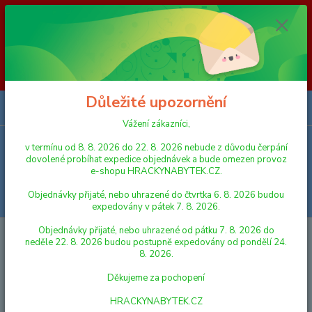
Vážení zákazníci, v termínu od 8. 8. 2026 do 23. 8. 2026 nebude z
důvodu čerpání dovolené probíhat expedice objednávek a bude omezen
provoz e-shopu HRACKYNABYTEK.CZ. Objednávky přijaté, nebo
uhrazené do čtvrtka 6. 8. 2026 budou expedovány v pátek 7. 8. 2026.
Objednávky přijaté, nebo uhrazené od pátku 7. 8. 2026 do neděle 23. 8.
2026 budou postupně expedovány od pondělí 24. 8. 2026. Děkujeme za
pochopení HRACKYNABYTEK.CZ
Důležité upozornění
0
ks
za
0,00 Kč
Vážení zákazníci,
v termínu od 8. 8. 2026 do 22. 8. 2026 nebude z důvodu čerpání
Menu
dovolené probíhat expedice objednávek a bude omezen provoz
e-shopu HRACKYNABYTEK.CZ.
Objednávky přijaté, nebo uhrazené do čtvrtka 6. 8. 2026 budou
Hledat
expedovány v pátek 7. 8. 2026.
Objednávky přijaté, nebo uhrazené od pátku 7. 8. 2026 do
Úvod
DEŠTNÍKY A SLUNEČNÍKY
Dětský manuální deštník L.O.L.
neděle 22. 8. 2026 budou postupně expedovány od pondělí 24.
průsvitný fialový
8. 2026.
Dětský manuální deštník L.O.L.
Děkujeme za pochopení
průsvitný fialový
HRACKYNABYTEK.CZ