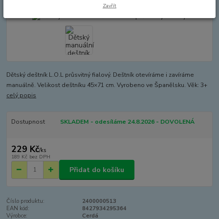
Zavřít
Dětský deštník L.O.L průsvitný fialový. Deštník otevíráme i zavíráme
manuálně. Velikost deštníku 45×71 cm. Vyrobeno ve Španělsku. Věk: 3+
celý popis
Dostupnost
SKLADEM - odesíláme 24.8.2026 - DOVOLENÁ
229 Kč
/
ks
189 Kč
bez DPH
Přidat do košíku
Číslo produktu:
2400000513
EAN kód:
8427934295364
Výrobce:
Cerdá