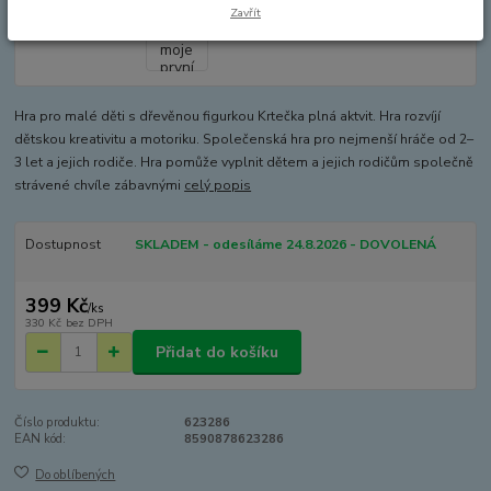
Zavřít
Hra pro malé děti s dřevěnou figurkou Krtečka plná aktvit. Hra rozvíjí
dětskou kreativitu a motoriku. Společenská hra pro nejmenší hráče od 2–
3 let a jejich rodiče. Hra pomůže vyplnit dětem a jejich rodičům společně
strávené chvíle zábavnými
celý popis
Dostupnost
SKLADEM - odesíláme 24.8.2026 - DOVOLENÁ
399 Kč
/
ks
330 Kč
bez DPH
Přidat do košíku
Číslo produktu:
623286
EAN kód:
8590878623286
Do oblíbených