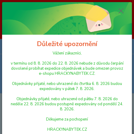
Vážení zákazníci, v termínu od 8. 8. 2026 do 23. 8. 2026 nebude z
důvodu čerpání dovolené probíhat expedice objednávek a bude omezen
provoz e-shopu HRACKYNABYTEK.CZ. Objednávky přijaté, nebo
uhrazené do čtvrtka 6. 8. 2026 budou expedovány v pátek 7. 8. 2026.
Objednávky přijaté, nebo uhrazené od pátku 7. 8. 2026 do neděle 23. 8.
2026 budou postupně expedovány od pondělí 24. 8. 2026. Děkujeme za
pochopení HRACKYNABYTEK.CZ
Důležité upozornění
0
ks
za
0,00 Kč
Vážení zákazníci,
v termínu od 8. 8. 2026 do 22. 8. 2026 nebude z důvodu čerpání
Menu
dovolené probíhat expedice objednávek a bude omezen provoz
e-shopu HRACKYNABYTEK.CZ.
Objednávky přijaté, nebo uhrazené do čtvrtka 6. 8. 2026 budou
Hledat
expedovány v pátek 7. 8. 2026.
Objednávky přijaté, nebo uhrazené od pátku 7. 8. 2026 do
Úvod
HRY A HLAVOLAMY
Dino Hra moje první Hra
neděle 22. 8. 2026 budou postupně expedovány od pondělí 24.
8. 2026.
Dino Hra moje první Hra
Děkujeme za pochopení
HRACKYNABYTEK.CZ