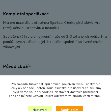
Kompletní specifikace
Hra pro malé děti s dřevěnou figurkou Krtečka plná aktvit. Hra
rozvíjí dětskou kreativitu a motoriku.
Společenská hra pro nejmenší hráče od 2–3 let a jejich rodiče. Hra
pomůže vyplnit dětem a jejich rodičům společně strávené chvíle
zábavnými
Původ zboží
Zboží zařazeno v kategoriích
Pro základní funkčnost, zpříjemnění používání webu, analytické
HRY A HLAVOLAMY
účely a v případě udělení souhlasu také pro účely cílení reklamy
využíváme soubory cookies. Nastavení vlastních preferencí
STOLNÍ HRY
cookies můžete kdykoli upravit odkazem ve spodní části stránek.
HRY PRO NEJMENŠÍ
Souhlasím
Nastavení