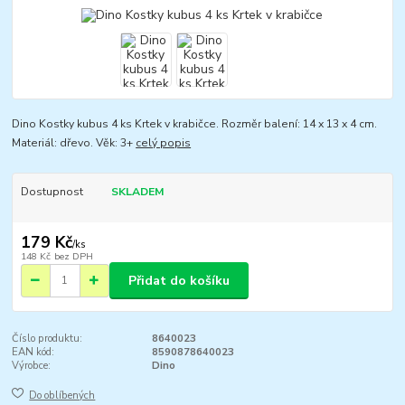
Dino Kostky kubus 4 ks Krtek v krabičce. Rozměr balení: 14 x 13 x 4 cm.
Materiál: dřevo. Věk: 3+
celý popis
Dostupnost
SKLADEM
179 Kč
/
ks
148 Kč
bez DPH
Přidat do košíku
Číslo produktu:
8640023
EAN kód:
8590878640023
Výrobce:
Dino
Do oblíbených