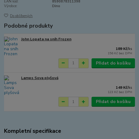
EAN kód:
8590878311398
Výrobce:
Dino
Do oblíbených
Podobné produkty
John Lopata na sníh Frozen
189 Kč
/
ks
156 Kč
bez DPH
Přidat do košíku
Lamps Sova plyšová
149 Kč
/
ks
123 Kč
bez DPH
Přidat do košíku
Kompletní specifikace