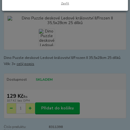
25 dílků
Zavřít
Dino Puzzle deskové Ledové království II/Frozen II 35,5x28cm 25 dílků.
Věk: 3+
celý popis
Dostupnost
SKLADEM
129 Kč
/
ks
107 Kč
bez DPH
Přidat do košíku
Číslo produktu:
8311398