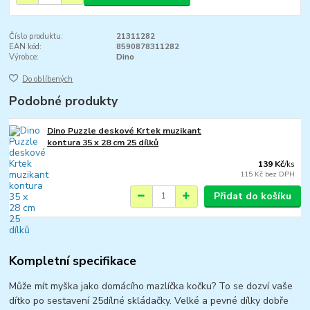
Číslo produktu:
21311282
EAN kód:
8590878311282
Výrobce:
Dino
Do oblíbených
Podobné produkty
Dino Puzzle deskové Krtek muzikant
kontura 35 x 28 cm 25 dílků
139 Kč
/
ks
115 Kč
bez DPH
Přidat do košíku
Kompletní specifikace
Může mít myška jako domácího mazlíčka kočku? To se dozví vaše
dítko po sestavení 25dílné skládačky. Velké a pevné dílky dobře