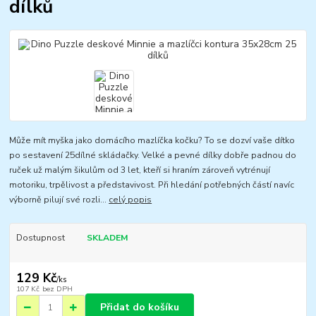
dílků
Může mít myška jako domácího mazlíčka kočku? To se dozví vaše dítko
po sestavení 25dílné skládačky. Velké a pevné dílky dobře padnou do
ruček už malým šikulům od 3 let, kteří si hraním zároveň vytrénují
motoriku, trpělivost a představivost. Při hledání potřebných částí navíc
výborně pilují své rozli...
celý popis
Dostupnost
SKLADEM
129 Kč
/
ks
107 Kč
bez DPH
Přidat do košíku